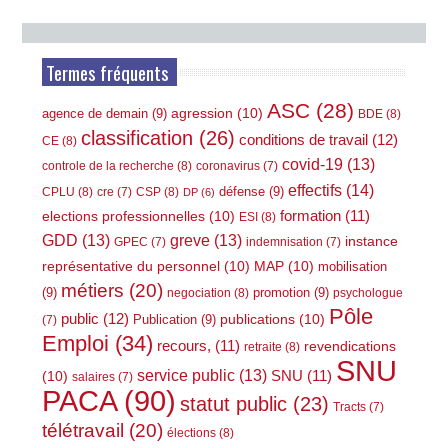
Termes fréquents
ASC
(28)
agression
(10)
agence de demain
(9)
BDE
(8)
classification
(26)
conditions de travail
(12)
CE
(8)
covid-19
(13)
controle de la recherche
(8)
coronavirus
(7)
effectifs
(14)
défense
(9)
CPLU
(8)
CSP
(8)
cre
(7)
DP
(6)
elections professionnelles
(10)
formation
(11)
ESI
(8)
GDD
(13)
greve
(13)
instance
GPEC
(7)
indemnisation
(7)
représentative du personnel
(10)
MAP
(10)
mobilisation
métiers
(20)
(9)
promotion
(9)
negociation
(8)
psychologue
Pôle
public
(12)
publications
(10)
Publication
(9)
(7)
Emploi
(34)
recours,
(11)
revendications
retraite
(8)
SNU
service public
(13)
(10)
SNU
(11)
salaires
(7)
PACA
(90)
statut public
(23)
Tracts
(7)
télétravail
(20)
élections
(8)