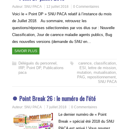
Auteur:
SNU PACA
12 juillet 2018
0 Commentaires
Voici le « Point DP » SNU PACA relatif à l’instance du mois
de Juillet 2018. Au sommaire, retrouvez les
questions/réponses sélectionnées par vos élus sur : Nouvelle
Classification, Jour de carence maladie agents publics, Bug
des nouvelles versions (demande du SNU en…
SAVOIR PLUS
Délégués du personnel
,
carence
,
classification
,
IRP
,
Point DP
,
Publications
ESI
,
lettre de mission
,
paca
mutation
,
mutualisation
,
PAG
,
repositionnement
,
SNU PACA
Point Break 26 : le numéro de l’été
Auteur:
SNU PACA
7 juillet 2018
0 Commentaires
Le dernier numéro de « Point
Break » spécial été 2018 du SNU
PACA est arrivé ! Vous pourrez