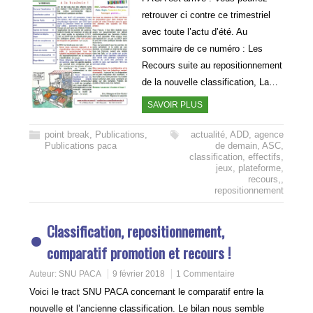
retrouver ci contre ce trimestriel
avec toute l’actu d’été. Au
sommaire de ce numéro : Les
Recours suite au repositionnement
de la nouvelle classification, La…
SAVOIR PLUS
point break
,
Publications
,
actualité
,
ADD
,
agence
Publications paca
de demain
,
ASC
,
classification
,
effectifs
,
jeux
,
plateforme
,
recours,
,
repositionnement
Classification, repositionnement,
comparatif promotion et recours !
Auteur:
SNU PACA
9 février 2018
1 Commentaire
Voici le tract SNU PACA concernant le comparatif entre la
nouvelle et l’ancienne classification. Le bilan nous semble