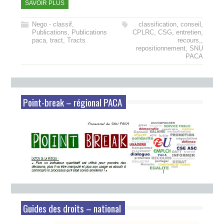
SAVOIR PLUS
Nego - classif
,
classification
,
conseil
,
Publications
,
Publications
CPLRC
,
CSG
,
entretien
,
paca
,
tract
,
Tracts
recours,
,
repositionnement
,
SNU
PACA
Point-break – régional PACA
Guides des droits – national