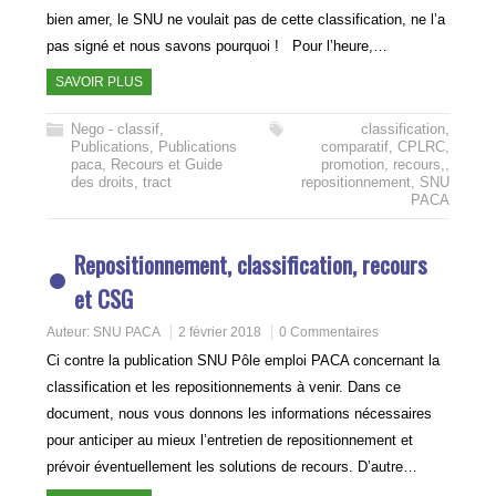
bien amer, le SNU ne voulait pas de cette classification, ne l’a
pas signé et nous savons pourquoi ! Pour l’heure,…
SAVOIR PLUS
Nego - classif
,
classification
,
Publications
,
Publications
comparatif
,
CPLRC
,
paca
,
Recours et Guide
promotion
,
recours,
,
des droits
,
tract
repositionnement
,
SNU
PACA
Repositionnement, classification, recours
et CSG
Auteur:
SNU PACA
2 février 2018
0 Commentaires
Ci contre la publication SNU Pôle emploi PACA concernant la
classification et les repositionnements à venir. Dans ce
document, nous vous donnons les informations nécessaires
pour anticiper au mieux l’entretien de repositionnement et
prévoir éventuellement les solutions de recours. D’autre…