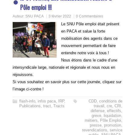
Pôle emploi !!!
Auteur:
SNU PACA
3 février 2022
0 Commentaires
Le SNU Pôle emploi était présent
en PACA et salue la forte
mobilisation des agents dans ce
mouvement permettant de faire
entendre notre voix à tous !
Nous étions dans le cadre d’une
intersyndicale large, nationale et régionale et nous nous en
réjouissons.
Si vous souhaitez en savoir plus sur cette journée, cliquez sur
l’image ci-contre !
flash-info
,
infos paca
,
IRP
,
CDD
,
conditions de
Publications
,
tract
,
Tracts
travail
,
cre
,
CRI
,
défense
,
effectifs
,
greve
,
liquidation
,
métiers
,
Pôle Emploi
,
presse
,
promotion
,
revendications
,
service
public
,
SNU PACA
,