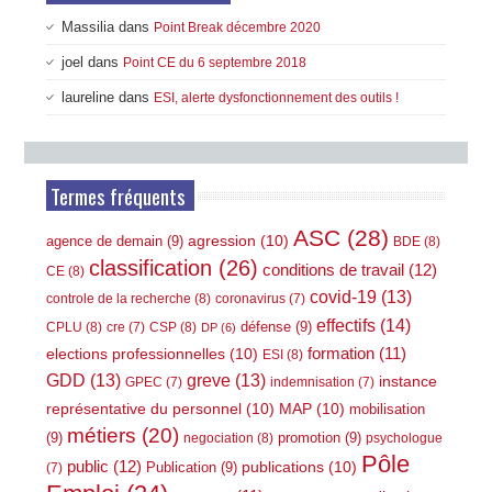
Massilia
dans
Point Break décembre 2020
joel
dans
Point CE du 6 septembre 2018
laureline
dans
ESI, alerte dysfonctionnement des outils !
Termes fréquents
ASC
(28)
agression
(10)
agence de demain
(9)
BDE
(8)
classification
(26)
conditions de travail
(12)
CE
(8)
covid-19
(13)
controle de la recherche
(8)
coronavirus
(7)
effectifs
(14)
défense
(9)
CPLU
(8)
CSP
(8)
cre
(7)
DP
(6)
elections professionnelles
(10)
formation
(11)
ESI
(8)
GDD
(13)
greve
(13)
instance
GPEC
(7)
indemnisation
(7)
représentative du personnel
(10)
MAP
(10)
mobilisation
métiers
(20)
(9)
promotion
(9)
negociation
(8)
psychologue
Pôle
public
(12)
publications
(10)
Publication
(9)
(7)