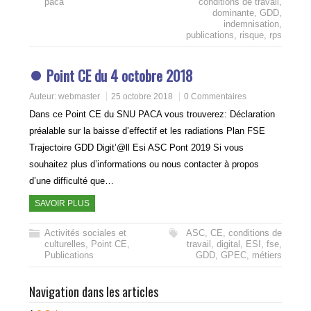
paca
conditions de travail
,
dominante
,
GDD
,
indemnisation
,
publications
,
risque
,
rps
Point CE du 4 octobre 2018
Auteur:
webmaster
25 octobre 2018
0 Commentaires
Dans ce Point CE du SNU PACA vous trouverez: Déclaration
préalable sur la baisse d’effectif et les radiations Plan FSE
Trajectoire GDD Digit’@ll Esi ASC Pont 2019 Si vous
souhaitez plus d’informations ou nous contacter à propos
d’une difficulté que…
SAVOIR PLUS
Activités sociales et
ASC
,
CE
,
conditions de
culturelles
,
Point CE
,
travail
,
digital
,
ESI
,
fse
,
Publications
GDD
,
GPEC
,
métiers
Navigation dans les articles