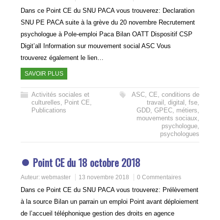
Dans ce Point CE du SNU PACA vous trouverez: Declaration
SNU PE PACA suite à la grève du 20 novembre Recrutement
psychologue à Pole-emploi Paca Bilan OATT Dispositif CSP
Digit’all Information sur mouvement social ASC Vous
trouverez également le lien…
SAVOIR PLUS
Activités sociales et
ASC
,
CE
,
conditions de
culturelles
,
Point CE
,
travail
,
digital
,
fse
,
Publications
GDD
,
GPEC
,
métiers
,
mouvements sociaux
,
psychologue
,
psychologues
Point CE du 18 octobre 2018
Auteur:
webmaster
13 novembre 2018
0 Commentaires
Dans ce Point CE du SNU PACA vous trouverez: Prélèvement
à la source Bilan un parrain un emploi Point avant déploiement
de l’accueil téléphonique gestion des droits en agence