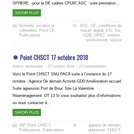
SPHERE : pour le DE cadres CPLRC ASC : vote prestation…
SAVOIR PLUS
Activités sociales et
ASC
,
CE
,
conditions de
culturelles
,
Point CE
,
travail
,
digital
,
ESI
,
fse
,
Publications
GDD
,
GPEC
,
métiers
,
prélèvement
,
source
Point CHSCT 17 octobre 2018
Auteur:
webmaster
27 octobre 2018
0 Commentaires
Voici le Point CHSCT SNU PACA suite à l’instance du 17
octobre : Agence De demain Activité GDD Amélioration accueil
Suite agression Port de Bouc Site La Valentine
Réaménagement DT 13 Si vous souhaitez plus d’informations
ou nous contacter à…
SAVOIR PLUS
IRP
,
Point CHSCT
,
agence de demain
,
Publications
,
Publications
agression
,
CHSCT
,