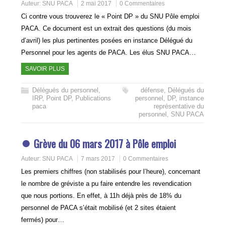
Auteur:
SNU PACA
2 mai 2017
0 Commentaires
Ci contre vous trouverez le « Point DP » du SNU Pôle emploi
PACA. Ce document est un extrait des questions (du mois
d’avril) les plus pertinentes posées en instance Délégué du
Personnel pour les agents de PACA. Les élus SNU PACA…
SAVOIR PLUS
Délégués du personnel
,
défense
,
Délégués du
IRP
,
Point DP
,
Publications
personnel
,
DP
,
instance
paca
représentative du
personnel
,
SNU PACA
Grève du 06 mars 2017 à Pôle emploi
Auteur:
SNU PACA
7 mars 2017
0 Commentaires
Les premiers chiffres (non stabilisés pour l’heure), concernant
le nombre de gréviste a pu faire entendre les revendication
que nous portions. En effet, à 11h déjà près de 18% du
personnel de PACA s’était mobilisé (et 2 sites étaient
fermés) pour…