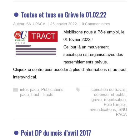
Toutes et tous en Grève le 01.02.22
Auteur:
SNU PACA
25 janvier 2022
0 Commentaires
Mobilisons nous à Pôle emploi, le
01 février 2022 !
Ce jour là un mouvement
spécifique est organisé avec des
rassemblements prévus.
Cliquez ci contre pour accéder à plus d’informations et au tract
intersyndical.
infos paca
,
Publications
condition de travail
,
paca
,
tract
,
Tracts
défense
,
effectifs
,
greve
,
mobilisation
,
Pôle Emploi
,
revendications
,
SNU
PACA
Point DP du mois d’avril 2017