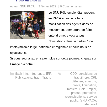
Auteur:
SNU PACA
3 février 2022
0 Commentaires
Le SNU Pôle emploi était présent
en PACA et salue la forte
mobilisation des agents dans ce
mouvement permettant de faire
entendre notre voix à tous !
Nous étions dans le cadre d’une
intersyndicale large, nationale et régionale et nous nous en
réjouissons.
Si vous souhaitez en savoir plus sur cette journée, cliquez sur
l’image ci-contre !
flash-info
,
infos paca
,
IRP
,
CDD
,
conditions de
Publications
,
tract
,
Tracts
travail
,
cre
,
CRI
,
défense
,
effectifs
,
greve
,
liquidation
,
métiers
,
Pôle Emploi
,
presse
,
promotion
,
revendications
,
service
public
,
SNU PACA
,
télétravail