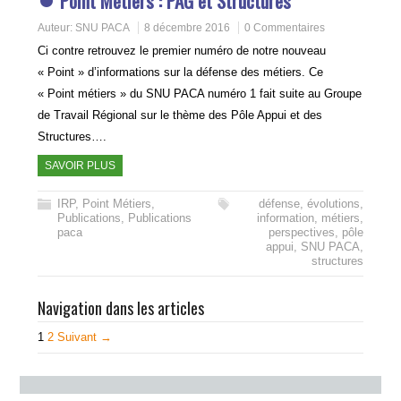
Point Métiers : PAG et Structures
Auteur:
SNU PACA
8 décembre 2016
0 Commentaires
Ci contre retrouvez le premier numéro de notre nouveau
« Point » d’informations sur la défense des métiers. Ce
« Point métiers » du SNU PACA numéro 1 fait suite au Groupe
de Travail Régional sur le thème des Pôle Appui et des
Structures….
SAVOIR PLUS
IRP
,
Point Métiers
,
défense
,
évolutions
,
Publications
,
Publications
information
,
métiers
,
paca
perspectives
,
pôle
appui
,
SNU PACA
,
structures
Navigation dans les articles
1
2
Suivant →