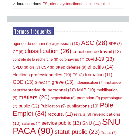
laureline
dans
ESI, alerte dysfonctionnement des outils !
Termes fréquents
ASC
(28)
agression
(10)
agence de demain
(9)
BDE
(8)
classification
(26)
conditions de travail
(12)
CE
(8)
covid-19
(13)
controle de la recherche
(8)
coronavirus
(7)
effectifs
(14)
défense
(9)
CPLU
(8)
CSP
(8)
cre
(7)
DP
(6)
elections professionnelles
(10)
formation
(11)
ESI
(8)
GDD
(13)
greve
(13)
instance
GPEC
(7)
indemnisation
(7)
représentative du personnel
(10)
MAP
(10)
mobilisation
métiers
(20)
(9)
promotion
(9)
negociation
(8)
psychologue
Pôle
public
(12)
publications
(10)
Publication
(9)
(7)
Emploi
(34)
recours,
(11)
revendications
retraite
(8)
SNU
service public
(13)
(10)
SNU
(11)
salaires
(7)
PACA
(90)
statut public
(23)
Tracts
(7)