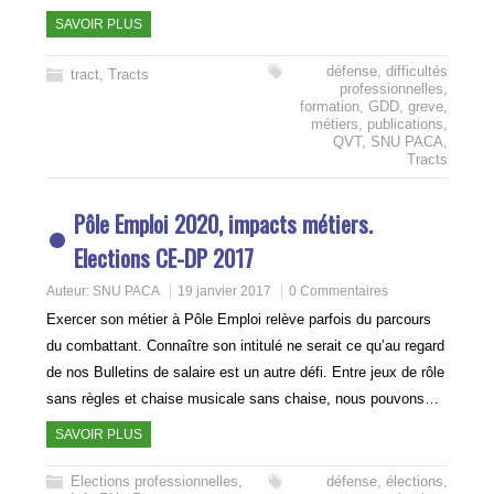
SAVOIR PLUS
défense
,
difficultés
tract
,
Tracts
professionnelles
,
formation
,
GDD
,
greve
,
métiers
,
publications
,
QVT
,
SNU PACA
,
Tracts
Pôle Emploi 2020, impacts métiers.
Elections CE-DP 2017
Auteur:
SNU PACA
19 janvier 2017
0 Commentaires
Exercer son métier à Pôle Emploi relève parfois du parcours
du combattant. Connaître son intitulé ne serait ce qu’au regard
de nos Bulletins de salaire est un autre défi. Entre jeux de rôle
sans règles et chaise musicale sans chaise, nous pouvons…
SAVOIR PLUS
Elections professionnelles
,
défense
,
élections
,