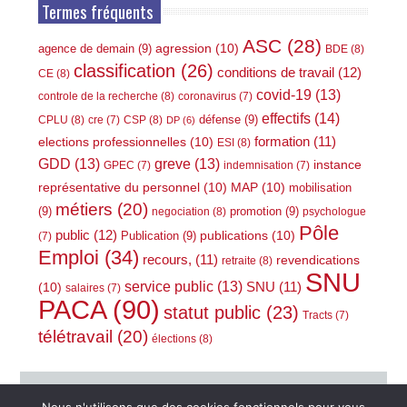
Termes fréquents
ASC
(28)
agression
(10)
agence de demain
(9)
BDE
(8)
classification
(26)
conditions de travail
(12)
CE
(8)
covid-19
(13)
controle de la recherche
(8)
coronavirus
(7)
effectifs
(14)
défense
(9)
CPLU
(8)
CSP
(8)
cre
(7)
DP
(6)
elections professionnelles
(10)
formation
(11)
ESI
(8)
GDD
(13)
greve
(13)
instance
GPEC
(7)
indemnisation
(7)
représentative du personnel
(10)
MAP
(10)
mobilisation
métiers
(20)
(9)
promotion
(9)
negociation
(8)
psychologue
Pôle
public
(12)
publications
(10)
Publication
(9)
(7)
Emploi
(34)
recours,
(11)
revendications
retraite
(8)
SNU
service public
(13)
(10)
SNU
(11)
salaires
(7)
PACA
(90)
statut public
(23)
Tracts
(7)
télétravail
(20)
élections
(8)