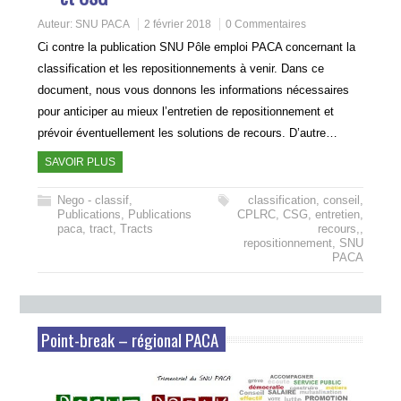
Auteur:
SNU PACA
2 février 2018
0 Commentaires
Ci contre la publication SNU Pôle emploi PACA concernant la
classification et les repositionnements à venir. Dans ce
document, nous vous donnons les informations nécessaires
pour anticiper au mieux l’entretien de repositionnement et
prévoir éventuellement les solutions de recours. D’autre…
SAVOIR PLUS
Nego - classif
,
classification
,
conseil
,
Publications
,
Publications
CPLRC
,
CSG
,
entretien
,
paca
,
tract
,
Tracts
recours,
,
repositionnement
,
SNU
PACA
Point-break – régional PACA