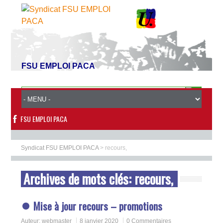
FSU EMPLOI PACA
FSU EMPLOI PACA
Syndicat FSU EMPLOI PACA
>
recours,
Archives de mots clés:
recours,
Mise à jour recours – promotions
Auteur:
webmaster
8 janvier 2020
0 Commentaires