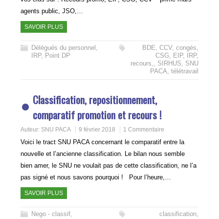
agents public, JSO,…
SAVOIR PLUS
Délégués du personnel
,
BDE
,
CCV
,
congés
,
IRP
,
Point DP
CSG
,
EIP
,
IRP
,
recours,
,
SIRHUS
,
SNU
PACA
,
télétravail
Classification, repositionnement,
comparatif promotion et recours !
Auteur:
SNU PACA
9 février 2018
1 Commentaire
Voici le tract SNU PACA concernant le comparatif entre la
nouvelle et l’ancienne classification. Le bilan nous semble
bien amer, le SNU ne voulait pas de cette classification, ne l’a
pas signé et nous savons pourquoi ! Pour l’heure,…
SAVOIR PLUS
Nego - classif
,
classification
,