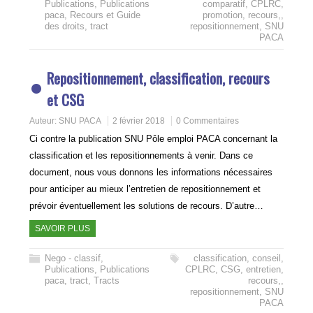
Publications
,
Publications
comparatif
,
CPLRC
,
paca
,
Recours et Guide
promotion
,
recours,
,
des droits
,
tract
repositionnement
,
SNU
PACA
Repositionnement, classification, recours
et CSG
Auteur:
SNU PACA
2 février 2018
0 Commentaires
Ci contre la publication SNU Pôle emploi PACA concernant la
classification et les repositionnements à venir. Dans ce
document, nous vous donnons les informations nécessaires
pour anticiper au mieux l’entretien de repositionnement et
prévoir éventuellement les solutions de recours. D’autre…
SAVOIR PLUS
Nego - classif
,
classification
,
conseil
,
Publications
,
Publications
CPLRC
,
CSG
,
entretien
,
paca
,
tract
,
Tracts
recours,
,
repositionnement
,
SNU
PACA