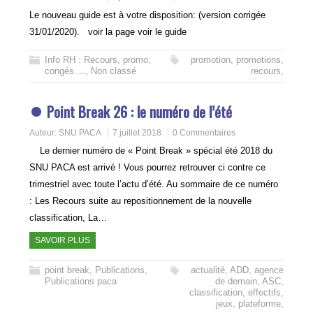
Le nouveau guide est à votre disposition: (version corrigée
31/01/2020). voir la page voir le guide
Info RH : Recours, promo,
promotion
,
promotions
,
congés....
,
Non classé
recours,
Point Break 26 : le numéro de l’été
Auteur:
SNU PACA
7 juillet 2018
0 Commentaires
Le dernier numéro de « Point Break » spécial été 2018 du
SNU PACA est arrivé ! Vous pourrez retrouver ci contre ce
trimestriel avec toute l’actu d’été. Au sommaire de ce numéro
: Les Recours suite au repositionnement de la nouvelle
classification, La…
SAVOIR PLUS
point break
,
Publications
,
actualité
,
ADD
,
agence
Publications paca
de demain
,
ASC
,
classification
,
effectifs
,
jeux
,
plateforme
,