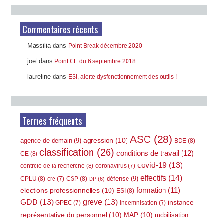
Commentaires récents
Massilia
dans
Point Break décembre 2020
joel
dans
Point CE du 6 septembre 2018
laureline
dans
ESI, alerte dysfonctionnement des outils !
Termes fréquents
ASC
(28)
agression
(10)
agence de demain
(9)
BDE
(8)
classification
(26)
conditions de travail
(12)
CE
(8)
covid-19
(13)
controle de la recherche
(8)
coronavirus
(7)
effectifs
(14)
défense
(9)
CPLU
(8)
CSP
(8)
cre
(7)
DP
(6)
elections professionnelles
(10)
formation
(11)
ESI
(8)
GDD
(13)
greve
(13)
instance
GPEC
(7)
indemnisation
(7)
représentative du personnel
(10)
MAP
(10)
mobilisation