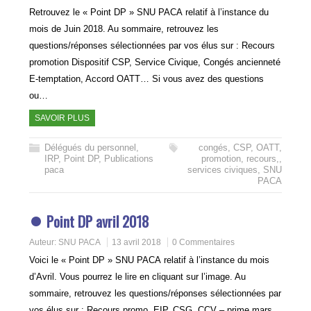
Retrouvez le « Point DP » SNU PACA relatif à l’instance du
mois de Juin 2018. Au sommaire, retrouvez les
questions/réponses sélectionnées par vos élus sur : Recours
promotion Dispositif CSP, Service Civique, Congés ancienneté
E-temptation, Accord OATT… Si vous avez des questions
ou…
SAVOIR PLUS
Délégués du personnel
,
congés
,
CSP
,
OATT
,
IRP
,
Point DP
,
Publications
promotion
,
recours,
,
paca
services civiques
,
SNU
PACA
Point DP avril 2018
Auteur:
SNU PACA
13 avril 2018
0 Commentaires
Voici le « Point DP » SNU PACA relatif à l’instance du mois
d’Avril. Vous pourrez le lire en cliquant sur l’image. Au
sommaire, retrouvez les questions/réponses sélectionnées par
vos élus sur : Recours promo, EIP, CSG, CCV – prime mars