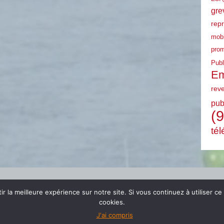
gre
rep
mobi
prom
Publ
Em
rev
pub
(9
tél
r la meilleure expérience sur notre site. Si vous continuez à utiliser ce
cookies.
J'ai compris
© 2024 FSU EMPLOI PACA |
mentions légales