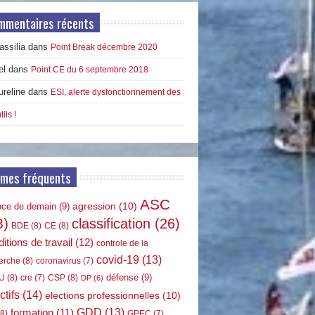
mmentaires récents
ssilia
dans
Point Break décembre 2020
el
dans
Point CE du 6 septembre 2018
ureline
dans
ESI, alerte dysfonctionnement des
tils !
rmes fréquents
ASC
agression
(10)
nce de demain
(9)
8)
classification
(26)
BDE
(8)
CE
(8)
itions de travail
(12)
controle de la
covid-19
(13)
erche
(8)
coronavirus
(7)
défense
(9)
U
(8)
CSP
(8)
cre
(7)
DP
(6)
ctifs
(14)
elections professionnelles
(10)
GDD
(13)
formation
(11)
8)
GPEC
(7)