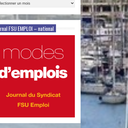
ives
s
rnal FSU EMPLOI – national