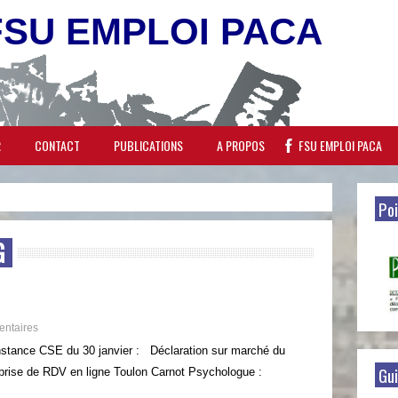
FSU EMPLOI PACA
R
CONTACT
PUBLICATIONS
A PROPOS
FSU EMPLOI PACA
Poi
G
ntaires
nstance CSE du 30 janvier : Déclaration sur marché du
Gui
rise de RDV en ligne Toulon Carnot Psychologue :