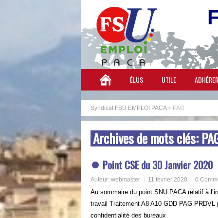
ÉLUS
UTILE
ADHÉRE
Syndicat FSU EMPLOI PACA
>
PAG
Archives de mots clés:
PA
Point CSE du 30 Janvier 2020
Auteur:
webmaster
11 février 2020
0 Comme
Au sommaire du point SNU PACA relatif à l’i
travail Traitement A8 A10 GDD PAG PRDVL p
confidentialité des bureaux