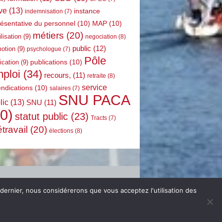
ve
(13)
instance
indemnisation
(7)
résentative du personnel
(10)
MAP
(10)
métiers
(20)
lisation
(9)
negociation
(8)
public
(12)
otion
(9)
psychologue
(7)
Pôle
publications
(10)
ication
(9)
ploi
(34)
recours,
(11)
retraite
(8)
service
endications
(10)
salaires
(7)
SNU PACA
lic
(13)
SNU
(11)
0)
statut public
(23)
Tracts
(7)
étravail
(20)
élections
(8)
 dernier, nous considérerons que vous acceptez l'utilisation des