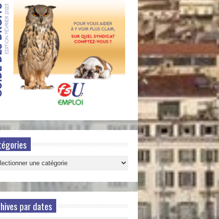
tégories
gories
hives par dates