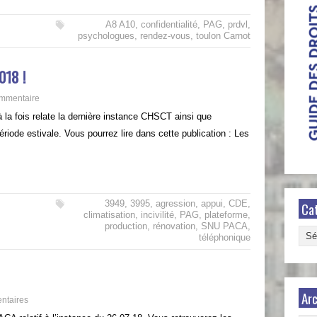
A8 A10
,
confidentialité
,
PAG
,
prdvl
,
psychologues
,
rendez-vous
,
toulon Carnot
018 !
mmentaire
la fois relate la dernière instance CHSCT ainsi que
ériode estivale. Vous pourrez lire dans cette publication : Les
3949
,
3995
,
agression
,
appui
,
CDE
,
Ca
climatisation
,
incivilité
,
PAG
,
plateforme
,
production
,
rénovation
,
SNU PACA
,
Caté
téléphonique
Arc
ntaires