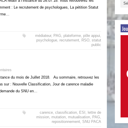
CA relatif à l’instance du 26.07.18. Vous retrouverez les
Arch
amment : Le recrutement de psychologues, La pétition Statut
par
forme…
date
Jou
médiateur
,
PAG
,
plateforme
,
pôle appui
,
psychologue
,
recrutement
,
RSO
,
statut
public
ntaires
nstance du mois de Juillet 2018. Au sommaire, retrouvez les
s sur : Nouvelle Classification, Jour de carence maladie
s (demande du SNU en…
carence
,
classification
,
ESI
,
lettre de
mission
,
mutation
,
mutualisation
,
PAG
,
repositionnement
,
SNU PACA