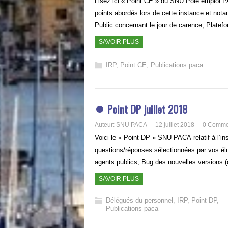
Lisez ici « Point CE » du SNU Pôle emploi PA
points abordés lors de cette instance et not
Public concernant le jour de carence, Plate
SAVOIR PLUS
IRP
,
Point CE
,
Publications paca
Point DP juillet 2018
Auteur:
SNU PACA
12 juillet 2018
0 Comme
Voici le « Point DP » SNU PACA relatif à l’i
questions/réponses sélectionnées par vos élu
agents publics, Bug des nouvelles version
SAVOIR PLUS
Délégués du personnel
,
IRP
,
Point DP
,
Publications paca