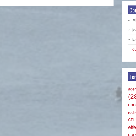
Co
Ma
jo
la
ou
Te
age
(2
cond
rech
CPL
effe
ESI
(