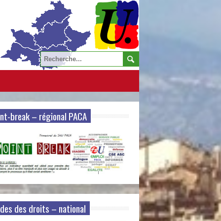
nt-break – régional PACA
des des droits – national