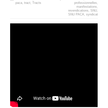
paca
,
tract
,
Tracts
professionnelles
,
manifestations
,
revendications
,
SNU
,
SNU PACA
,
syndicat