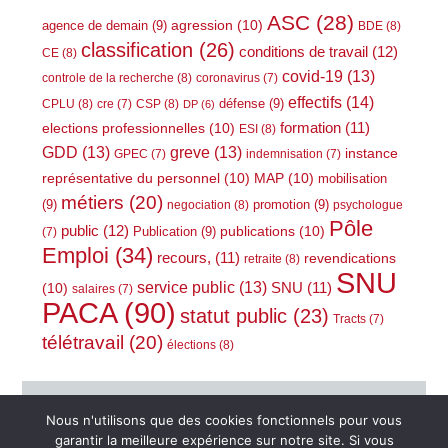
ASC
(28)
agression
(10)
agence de demain
(9)
BDE
(8)
classification
(26)
conditions de travail
(12)
CE
(8)
covid-19
(13)
controle de la recherche
(8)
coronavirus
(7)
effectifs
(14)
défense
(9)
CPLU
(8)
CSP
(8)
cre
(7)
DP
(6)
elections professionnelles
(10)
formation
(11)
ESI
(8)
GDD
(13)
greve
(13)
instance
GPEC
(7)
indemnisation
(7)
représentative du personnel
(10)
MAP
(10)
mobilisation
métiers
(20)
(9)
promotion
(9)
negociation
(8)
psychologue
Pôle
public
(12)
publications
(10)
Publication
(9)
(7)
Emploi
(34)
recours,
(11)
revendications
retraite
(8)
SNU
service public
(13)
(10)
SNU
(11)
salaires
(7)
PACA
(90)
statut public
(23)
Tracts
(7)
télétravail
(20)
élections
(8)
Nous n'utilisons que des cookies fonctionnels pour vous
garantir la meilleure expérience sur notre site. Si vous