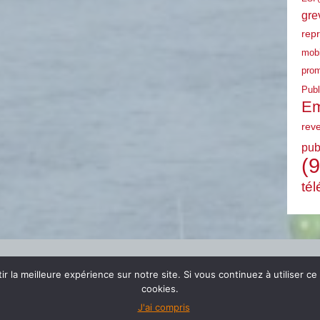
gre
rep
mobi
prom
Publ
Em
rev
pub
(9
tél
r la meilleure expérience sur notre site. Si vous continuez à utiliser ce
cookies.
J'ai compris
© 2024 FSU EMPLOI PACA |
mentions légales