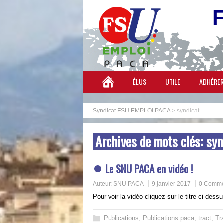
ÉLUS
UTILE
ADHÉRE
Syndicat FSU EMPLOI PACA
>
syndicat
Archives de mots clés:
syn
Le SNU PACA en vidéo !
Auteur:
SNU PACA
9 janvier 2017
0 Comme
Pour voir la vidéo cliquez sur le titre ci d
Publications
,
Publications paca
,
tract
,
Tr