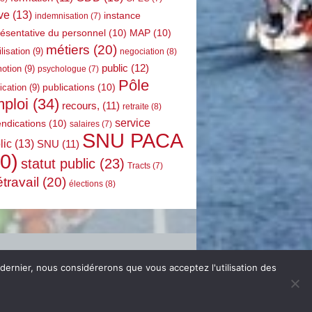
ve
(13)
instance
indemnisation
(7)
résentative du personnel
(10)
MAP
(10)
métiers
(20)
lisation
(9)
negociation
(8)
public
(12)
otion
(9)
psychologue
(7)
Pôle
publications
(10)
ication
(9)
ploi
(34)
recours,
(11)
retraite
(8)
service
endications
(10)
salaires
(7)
SNU PACA
lic
(13)
SNU
(11)
0)
statut public
(23)
Tracts
(7)
étravail
(20)
élections
(8)
 dernier, nous considérerons que vous acceptez l'utilisation des