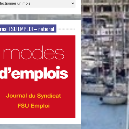
ives
s
rnal FSU EMPLOI – national