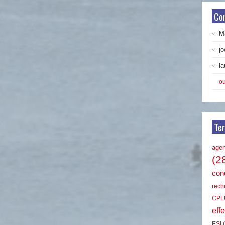
Co
Ma
jo
la
ou
Te
age
(2
cond
rech
CPL
effe
ESI
(