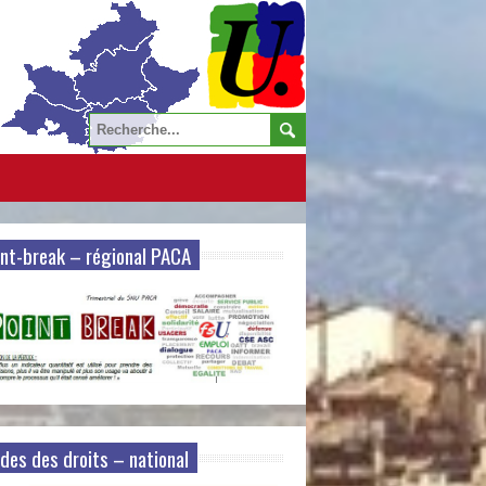
nt-break – régional PACA
des des droits – national