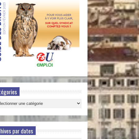
tégories
gories
hives par dates