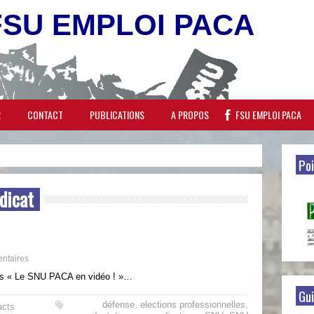
FSU EMPLOI PACA
R
CONTACT
PUBLICATIONS
A PROPOS
FSU EMPLOI PACA
Poi
dicat
ntaires
essus « Le SNU PACA en vidéo ! »…
Gui
défense
,
elections professionnelles
,
acts