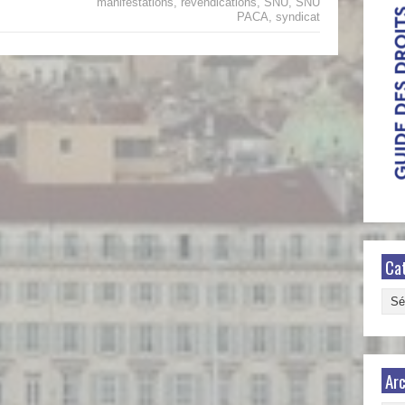
manifestations
,
revendications
,
SNU
,
SNU
PACA
,
syndicat
Ca
Caté
Arc