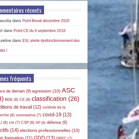
mmentaires récents
ssilia
dans
Point Break décembre 2020
el
dans
Point CE du 6 septembre 2018
ureline
dans
ESI, alerte dysfonctionnement des
tils !
rmes fréquents
ASC
agression
(10)
nce de demain
(9)
8)
classification
(26)
BDE
(8)
CE
(8)
itions de travail
(12)
controle de la
covid-19
(13)
erche
(8)
coronavirus
(7)
défense
(9)
U
(8)
CSP
(8)
cre
(7)
DP
(6)
ctifs
(14)
elections professionnelles
(10)
GDD
(13)
formation
(11)
8)
GPEC
(7)