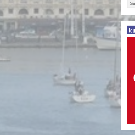
Arch
par
date
Jou