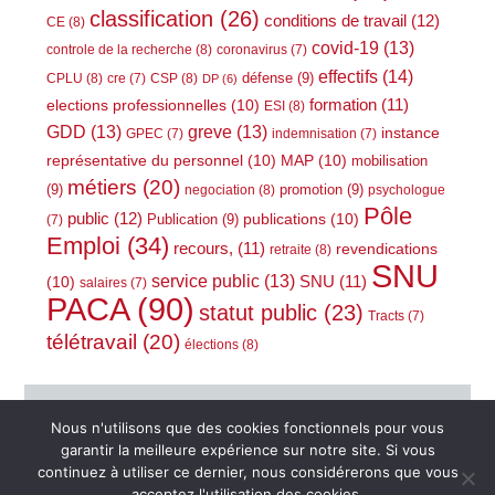
classification
(26)
conditions de travail
(12)
CE
(8)
covid-19
(13)
controle de la recherche
(8)
coronavirus
(7)
effectifs
(14)
défense
(9)
CPLU
(8)
CSP
(8)
cre
(7)
DP
(6)
elections professionnelles
(10)
formation
(11)
ESI
(8)
GDD
(13)
greve
(13)
instance
GPEC
(7)
indemnisation
(7)
représentative du personnel
(10)
MAP
(10)
mobilisation
métiers
(20)
(9)
promotion
(9)
negociation
(8)
psychologue
Pôle
public
(12)
publications
(10)
Publication
(9)
(7)
Emploi
(34)
recours,
(11)
revendications
retraite
(8)
SNU
service public
(13)
(10)
SNU
(11)
salaires
(7)
PACA
(90)
statut public
(23)
Tracts
(7)
télétravail
(20)
élections
(8)
Nous n'utilisons que des cookies fonctionnels pour vous
garantir la meilleure expérience sur notre site. Si vous
Se connecter
continuez à utiliser ce dernier, nous considérerons que vous
acceptez l'utilisation des cookies.