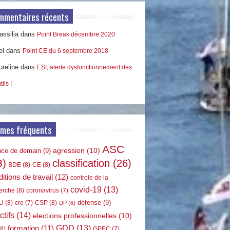
mmentaires récents
ssilia
dans
Point Break décembre 2020
el
dans
Point CE du 6 septembre 2018
ureline
dans
ESI, alerte dysfonctionnement des
tils !
rmes fréquents
ASC
agression
(10)
nce de demain
(9)
8)
classification
(26)
BDE
(8)
CE
(8)
itions de travail
(12)
controle de la
covid-19
(13)
erche
(8)
coronavirus
(7)
défense
(9)
U
(8)
CSP
(8)
cre
(7)
DP
(6)
ctifs
(14)
elections professionnelles
(10)
GDD
(13)
formation
(11)
8)
GPEC
(7)