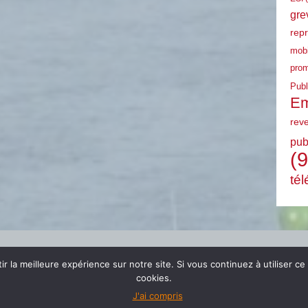
gre
rep
mobi
prom
Publ
Em
rev
pub
(9
tél
r la meilleure expérience sur notre site. Si vous continuez à utiliser ce
cookies.
J'ai compris
© 2024 FSU EMPLOI PACA |
mentions légales