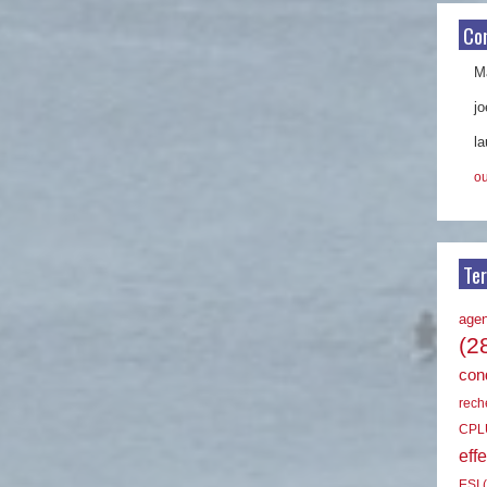
Co
Ma
jo
la
ou
Te
age
(2
cond
rech
CPL
effe
ESI
(