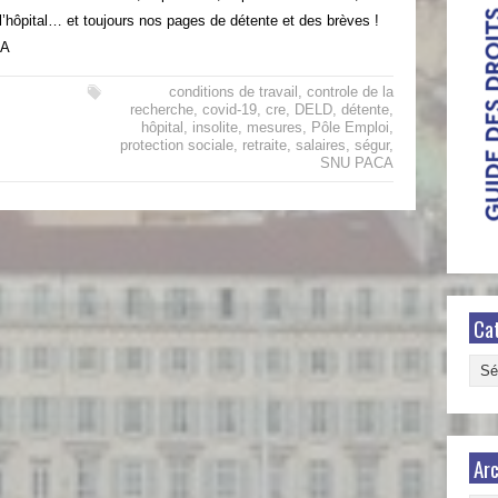
l’hôpital… et toujours nos pages de détente et des brèves !
CA
conditions de travail
,
controle de la
recherche
,
covid-19
,
cre
,
DELD
,
détente
,
hôpital
,
insolite
,
mesures
,
Pôle Emploi
,
protection sociale
,
retraite
,
salaires
,
ségur
,
SNU PACA
Ca
Caté
Arc