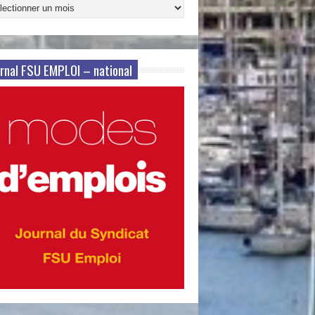
ives
s
rnal FSU EMPLOI – national