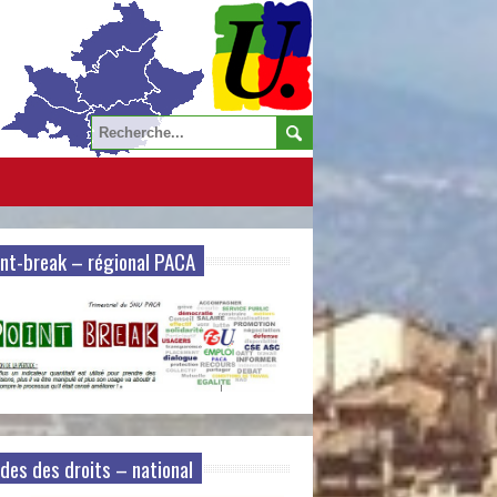
nt-break – régional PACA
des des droits – national