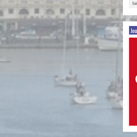
Arch
par
date
Jou