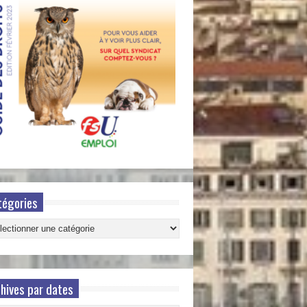
tégories
gories
hives par dates