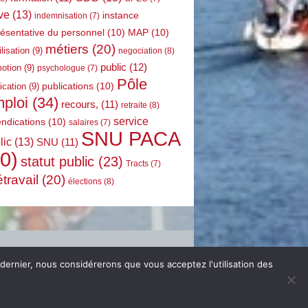
ve
(13)
instance
indemnisation
(7)
résentative du personnel
(10)
MAP
(10)
métiers
(20)
lisation
(9)
negociation
(8)
public
(12)
otion
(9)
psychologue
(7)
Pôle
publications
(10)
ication
(9)
ploi
(34)
recours,
(11)
retraite
(8)
service
endications
(10)
salaires
(7)
SNU PACA
lic
(13)
SNU
(11)
0)
statut public
(23)
Tracts
(7)
étravail
(20)
élections
(8)
 dernier, nous considérerons que vous acceptez l'utilisation des