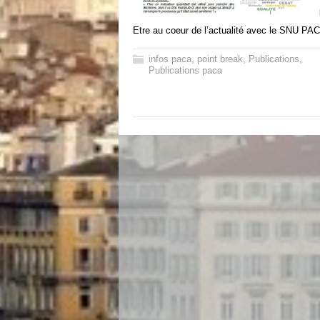
Etre au coeur de l’actualité avec le SNU PA
infos paca
,
point break
,
Publications
,
Publications paca