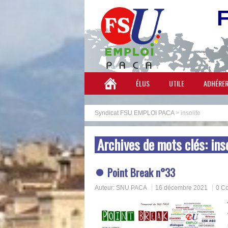
ÉLUS
UTILE
ADHÉRE
Syndicat FSU EMPLOI PACA
>
insolite
Archives de mots clés:
ins
Point Break n°33
Auteur:
SNU PACA
16 décembre 2021
0 C