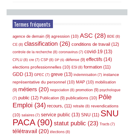
Termes fréquents
ASC
(28)
agression
(10)
agence de demain
(9)
BDE
(8)
classification
(26)
conditions de travail
(12)
CE
(8)
covid-19
(13)
controle de la recherche
(8)
coronavirus
(7)
effectifs
(14)
défense
(9)
CPLU
(8)
CSP
(8)
cre
(7)
DP
(6)
elections professionnelles
(10)
formation
(11)
ESI
(8)
GDD
(13)
greve
(13)
instance
GPEC
(7)
indemnisation
(7)
représentative du personnel
(10)
MAP
(10)
mobilisation
métiers
(20)
(9)
promotion
(9)
negociation
(8)
psychologue
Pôle
public
(12)
publications
(10)
Publication
(9)
(7)
Emploi
(34)
recours,
(11)
revendications
retraite
(8)
SNU
service public
(13)
(10)
SNU
(11)
salaires
(7)
PACA
(90)
statut public
(23)
Tracts
(7)
télétravail
(20)
élections
(8)