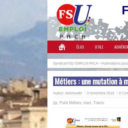
ÉLUS
UTILE
ADHÉRE
Syndicat FSU EMPLOI PACA
>
Publications pac
Métiers : une mutation à 
Auteur:
webmaster
3 novembre 2016
0 Co
Point Métiers
,
tract
,
Tracts