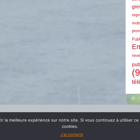
gre
rep
mobi
prom
Publ
Em
rev
pub
(9
tél
r la meilleure expérience sur notre site. Si vous continuez à utiliser ce
cookies.
J'ai compris
© 2024 FSU EMPLOI PACA |
mentions légales