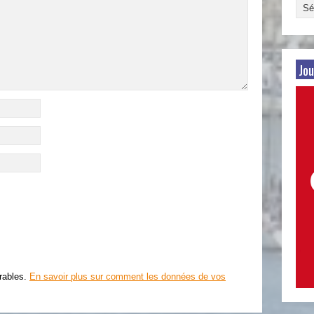
Arch
par
date
Jou
irables.
En savoir plus sur comment les données de vos