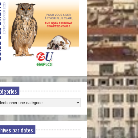
tégories
gories
hives par dates