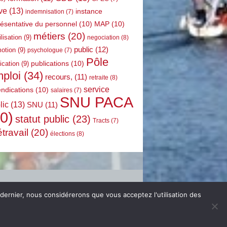
ve
(13)
instance
indemnisation
(7)
résentative du personnel
(10)
MAP
(10)
métiers
(20)
lisation
(9)
negociation
(8)
public
(12)
otion
(9)
psychologue
(7)
Pôle
publications
(10)
ication
(9)
ploi
(34)
recours,
(11)
retraite
(8)
service
endications
(10)
salaires
(7)
SNU PACA
lic
(13)
SNU
(11)
0)
statut public
(23)
Tracts
(7)
étravail
(20)
élections
(8)
 dernier, nous considérerons que vous acceptez l'utilisation des