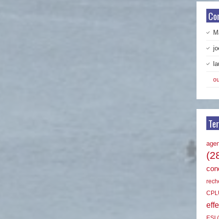
Co
Ma
jo
la
ou
Te
age
(2
cond
rech
CPL
effe
ESI
(