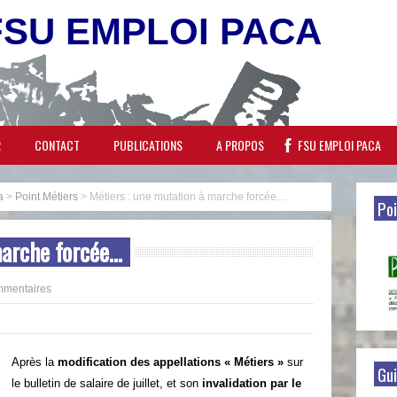
FSU EMPLOI PACA
R
CONTACT
PUBLICATIONS
A PROPOS
FSU EMPLOI PACA
a
>
Point Métiers
>
Métiers : une mutation à marche forcée…
Poi
marche forcée…
mmentaires
Après la
modification des appellations « Métiers »
sur
Gui
le bulletin de salaire de juillet, et son
invalidation par le