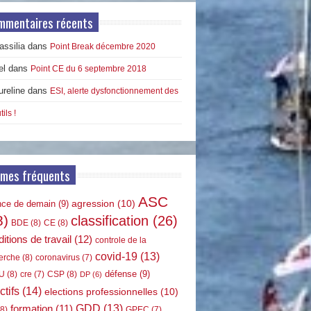
mmentaires récents
ssilia
dans
Point Break décembre 2020
el
dans
Point CE du 6 septembre 2018
ureline
dans
ESI, alerte dysfonctionnement des
tils !
rmes fréquents
ASC
agression
(10)
nce de demain
(9)
8)
classification
(26)
BDE
(8)
CE
(8)
itions de travail
(12)
controle de la
covid-19
(13)
erche
(8)
coronavirus
(7)
défense
(9)
U
(8)
CSP
(8)
cre
(7)
DP
(6)
ctifs
(14)
elections professionnelles
(10)
GDD
(13)
formation
(11)
8)
GPEC
(7)