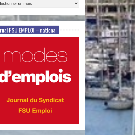
ives
s
rnal FSU EMPLOI – national