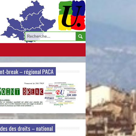
nt-break – régional PACA
des des droits – national