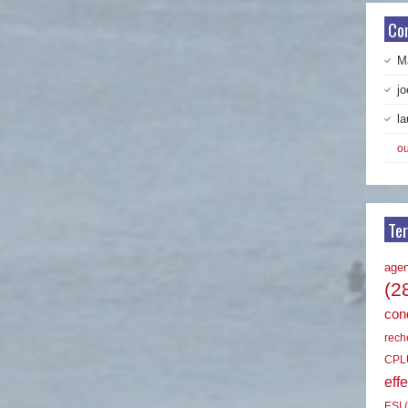
Co
Ma
jo
la
ou
Te
age
(2
cond
rech
CPL
effe
ESI
(