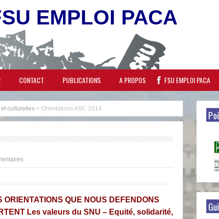
FSU EMPLOI PACA
R
CONTACT
PUBLICATIONS
A PROPOS
FSU EMPLOI PACA
 et culturelles
>
Orientations ASC 2014
Poi
entaires
S ORIENTATIONS QUE NOUS DEFENDONS
Gui
TENT Les valeurs du SNU – Equité, solidarité,