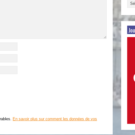
Arch
par
date
Jou
irables.
En savoir plus sur comment les données de vos