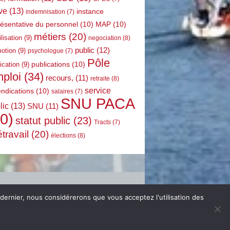
ve
(13)
instance
indemnisation
(7)
résentative du personnel
(10)
MAP
(10)
métiers
(20)
lisation
(9)
negociation
(8)
public
(12)
otion
(9)
psychologue
(7)
Pôle
publications
(10)
ication
(9)
ploi
(34)
recours,
(11)
retraite
(8)
service
endications
(10)
salaires
(7)
SNU PACA
lic
(13)
SNU
(11)
0)
statut public
(23)
Tracts
(7)
étravail
(20)
élections
(8)
 dernier, nous considérerons que vous acceptez l'utilisation des