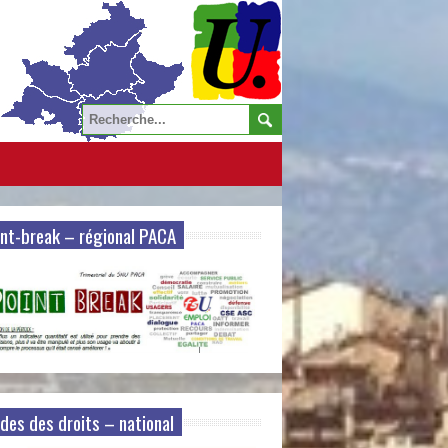
nt-break – régional PACA
des des droits – national