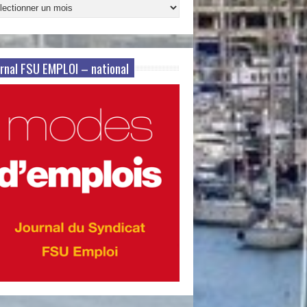
ives
s
rnal FSU EMPLOI – national