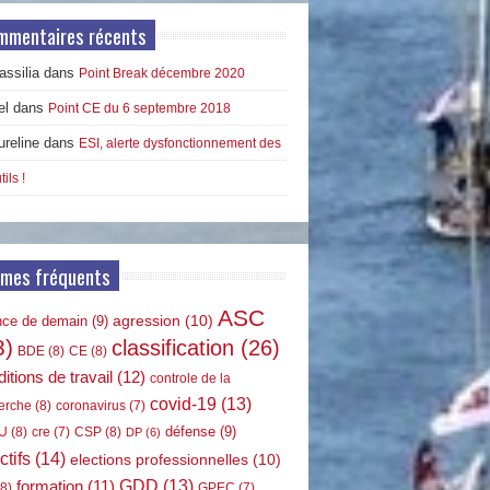
mmentaires récents
ssilia
dans
Point Break décembre 2020
el
dans
Point CE du 6 septembre 2018
ureline
dans
ESI, alerte dysfonctionnement des
tils !
rmes fréquents
ASC
agression
(10)
nce de demain
(9)
8)
classification
(26)
BDE
(8)
CE
(8)
itions de travail
(12)
controle de la
covid-19
(13)
erche
(8)
coronavirus
(7)
défense
(9)
U
(8)
CSP
(8)
cre
(7)
DP
(6)
ctifs
(14)
elections professionnelles
(10)
GDD
(13)
formation
(11)
8)
GPEC
(7)