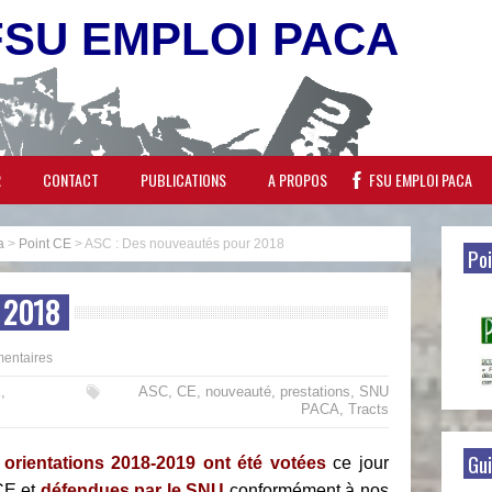
FSU EMPLOI PACA
R
CONTACT
PUBLICATIONS
A PROPOS
FSU EMPLOI PACA
a
>
Point CE
>
ASC : Des nouveautés pour 2018
Poi
r 2018
entaires
E
,
ASC
,
CE
,
nouveauté
,
prestations
,
SNU
PACA
,
Tracts
Gui
 orientations 2018-2019 ont été votées
ce jour
CE et
défendues par le SNU
conformément à nos