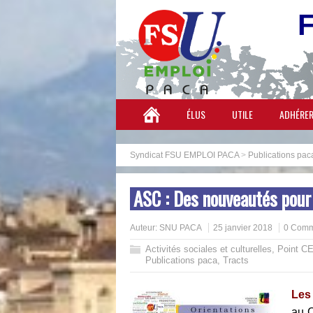
ÉLUS
UTILE
ADHÉRE
Syndicat FSU EMPLOI PACA
>
Publications pac
ASC : Des nouveautés pou
Auteur:
SNU PACA
25 janvier 2018
0 Comm
Activités sociales et culturelles
,
Point C
Publications paca
,
Tracts
Les
au 