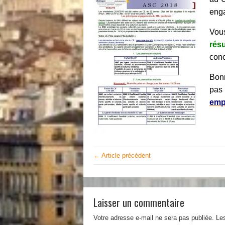
eng
Vous
ré
conc
Bonn
pas
empl
← Article précédent
Laisser un commentaire
Votre adresse e-mail ne sera pas publiée.
Le