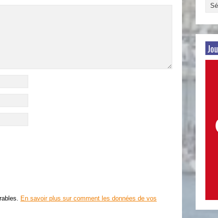
Arch
par
date
Jou
irables.
En savoir plus sur comment les données de vos