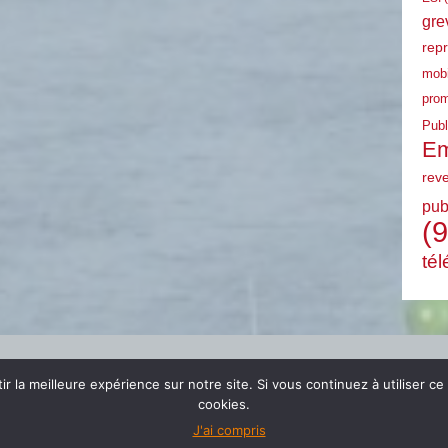
gre
rep
mobi
prom
Publ
Em
rev
pub
(9
tél
r la meilleure expérience sur notre site. Si vous continuez à utiliser ce
cookies.
J'ai compris
© 2024 FSU EMPLOI PACA |
mentions légales