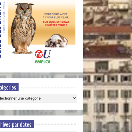
tégories
gories
hives par dates