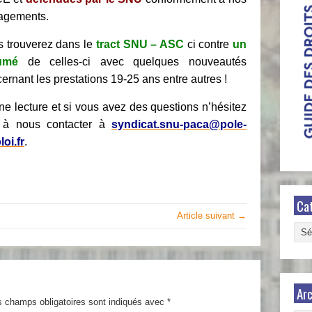
agements.
 trouverez dans le
tract SNU – ASC
ci contre
un
sumé
de celles-ci avec quelques nouveautés
ernant les prestations 19-25 ans entre autres !
e lecture et si vous avez des questions n’hésitez
 à nous contacter à
syndicat.snu-paca@pole-
oi.fr
.
Ca
Article suivant →
Caté
Arc
s champs obligatoires sont indiqués avec
*