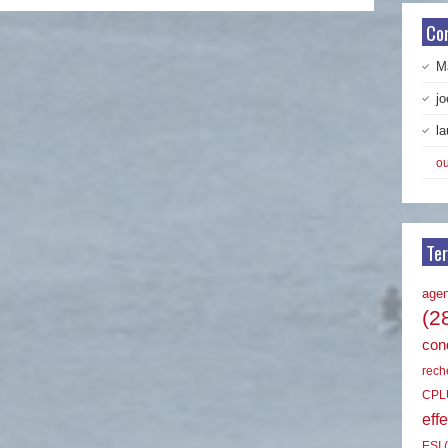
Co
Ma
jo
la
ou
Te
age
(2
cond
rech
CPL
effe
ESI
(