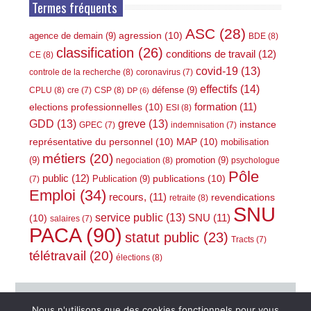
Termes fréquents
ASC
(28)
agression
(10)
agence de demain
(9)
BDE
(8)
classification
(26)
conditions de travail
(12)
CE
(8)
covid-19
(13)
controle de la recherche
(8)
coronavirus
(7)
effectifs
(14)
défense
(9)
CPLU
(8)
CSP
(8)
cre
(7)
DP
(6)
elections professionnelles
(10)
formation
(11)
ESI
(8)
GDD
(13)
greve
(13)
instance
GPEC
(7)
indemnisation
(7)
représentative du personnel
(10)
MAP
(10)
mobilisation
métiers
(20)
(9)
promotion
(9)
negociation
(8)
psychologue
Pôle
public
(12)
publications
(10)
Publication
(9)
(7)
Emploi
(34)
recours,
(11)
revendications
retraite
(8)
SNU
service public
(13)
(10)
SNU
(11)
salaires
(7)
PACA
(90)
statut public
(23)
Tracts
(7)
télétravail
(20)
élections
(8)
Nous n'utilisons que des cookies fonctionnels pour vous