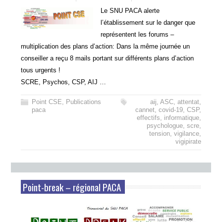
Le SNU PACA alerte
l’établissement sur le danger que
représentent les forums –
multiplication des plans d’action: Dans la même journée un
conseiller a reçu 8 mails portant sur différents plans d’action
tous urgents !
SCRE, Psychos, CSP, AIJ …
Point CSE
,
Publications
aij
,
ASC
,
attentat
,
paca
cannet
,
covid-19
,
CSP
,
effectifs
,
informatique
,
psychologue
,
scre
,
tension
,
vigilance
,
vigipirate
Point-break – régional PACA