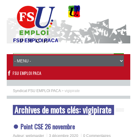
FSU EMPLOI PACA
FSU EMPLOI PACA
Syndicat FSU EMPLOI PACA
>
vigipirate
Archives de mots clés:
vigipirate
Point CSE 26 novembre
Auteur:
webmaster
3 décembre 2020
0 Commentaires