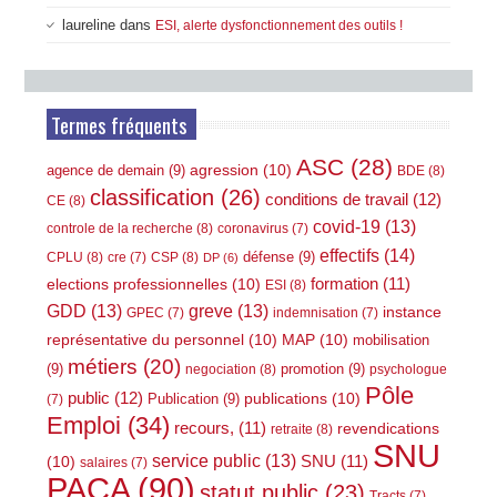
laureline
dans
ESI, alerte dysfonctionnement des outils !
Termes fréquents
ASC
(28)
agression
(10)
agence de demain
(9)
BDE
(8)
classification
(26)
conditions de travail
(12)
CE
(8)
covid-19
(13)
controle de la recherche
(8)
coronavirus
(7)
effectifs
(14)
défense
(9)
CPLU
(8)
CSP
(8)
cre
(7)
DP
(6)
elections professionnelles
(10)
formation
(11)
ESI
(8)
GDD
(13)
greve
(13)
instance
GPEC
(7)
indemnisation
(7)
représentative du personnel
(10)
MAP
(10)
mobilisation
métiers
(20)
(9)
promotion
(9)
negociation
(8)
psychologue
Pôle
public
(12)
publications
(10)
Publication
(9)
(7)
Emploi
(34)
recours,
(11)
revendications
retraite
(8)
SNU
service public
(13)
(10)
SNU
(11)
salaires
(7)
PACA
(90)
statut public
(23)
Tracts
(7)