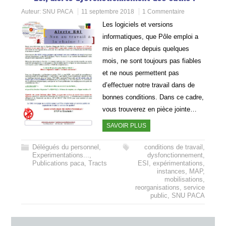
Auteur:
SNU PACA
11 septembre 2018
1 Commentaire
Les logiciels et versions
informatiques, que Pôle emploi a
mis en place depuis quelques
mois, ne sont toujours pas fiables
et ne nous permettent pas
d’effectuer notre travail dans de
bonnes conditions. Dans ce cadre,
vous trouverez en pièce jointe…
SAVOIR PLUS
Délégués du personnel
,
conditions de travail
,
Experimentations...
,
dysfonctionnement
,
Publications paca
,
Tracts
ESI
,
expérimentations
,
instances
,
MAP
,
mobilisations
,
reorganisations
,
service
public
,
SNU PACA