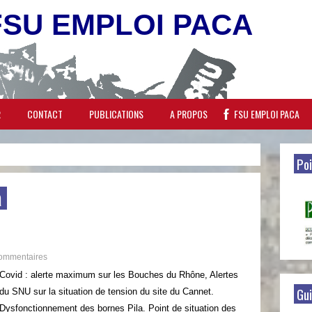
FSU EMPLOI PACA
R
CONTACT
PUBLICATIONS
A PROPOS
FSU EMPLOI PACA
Poi
a
ommentaires
Covid : alerte maximum sur les Bouches du Rhône, Alertes
Gui
du SNU sur la situation de tension du site du Cannet.
Dysfonctionnement des bornes Pila. Point de situation des