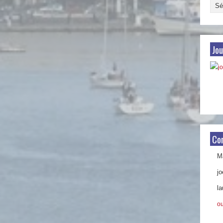
Arch
par
date
Jou
Co
Ma
jo
la
ou