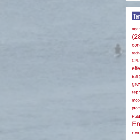
Te
age
(2
cond
rech
CPL
effe
ESI
(
gre
rep
mobi
prom
Publ
Em
rev