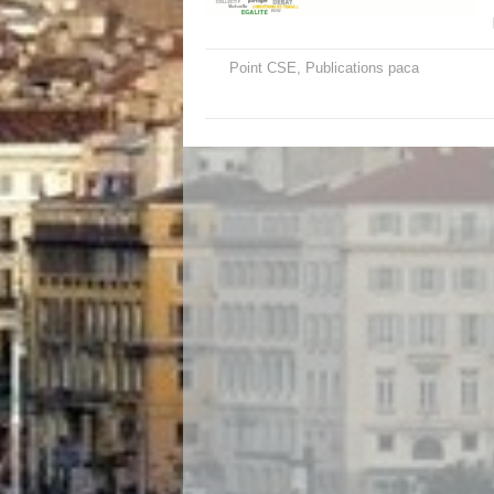
Point CSE
,
Publications paca