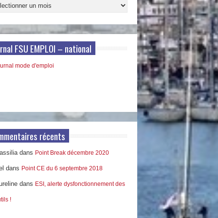
ives
s
rnal FSU EMPLOI – national
mmentaires récents
ssilia
dans
Point Break décembre 2020
el
dans
Point CE du 6 septembre 2018
ureline
dans
ESI, alerte dysfonctionnement des
tils !