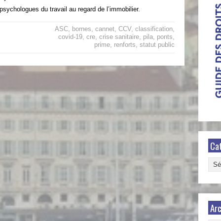
psychologues du travail au regard de l’immobilier.
ASC
,
bornes
,
cannet
,
CCV
,
classification
,
covid-19
,
cre
,
crise sanitaire
,
pila
,
ponts
,
prime
,
renforts
,
statut public
Ca
Caté
Arc