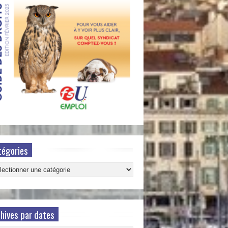
tégories
gories
hives par dates