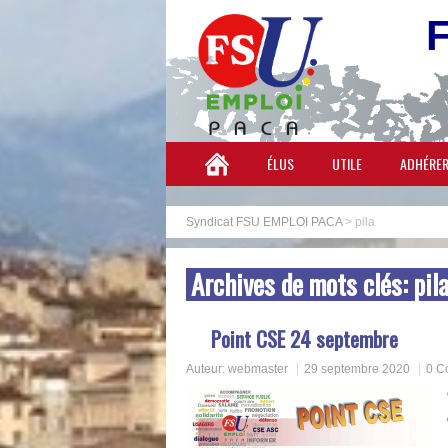
ÉLUS
UTILE
ADHÉRE
Syndicat FSU EMPLOI PACA
>
pila
Archives de mots clés:
pil
Point CSE 24 septembre
Auteur:
webmaster
29 septembre 2020
0 C