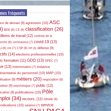
rmes fréquents
ASC
agression
(10)
nce de demain
(9)
8)
classification
(26)
BDE
(8)
CE
(8)
itions de travail
(12)
controle de la
covid-19
(13)
erche
(8)
coronavirus
(7)
défense
(9)
U
(8)
CSP
(8)
cre
(7)
DP
(6)
ctifs
(14)
elections professionnelles
(10)
GDD
(13)
formation
(11)
8)
GPEC
(7)
ve
(13)
instance
indemnisation
(7)
résentative du personnel
(10)
MAP
(10)
métiers
(20)
lisation
(9)
negociation
(8)
public
(12)
otion
(9)
psychologue
(7)
Pôle
publications
(10)
ication
(9)
ploi
(34)
recours,
(11)
retraite
(8)
service
endications
(10)
salaires
(7)