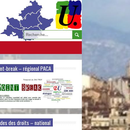
nt-break – régional PACA
des des droits – national