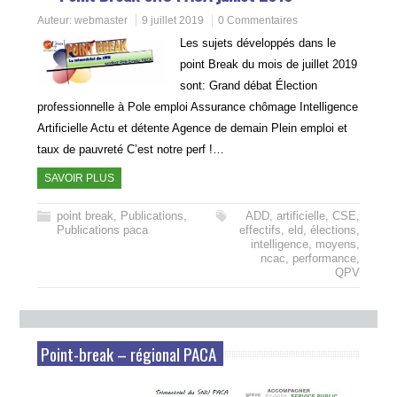
Auteur:
webmaster
9 juillet 2019
0 Commentaires
Les sujets développés dans le
point Break du mois de juillet 2019
sont: Grand débat Élection
professionnelle à Pole emploi Assurance chômage Intelligence
Artificielle Actu et détente Agence de demain Plein emploi et
taux de pauvreté C’est notre perf !…
SAVOIR PLUS
point break
,
Publications
,
ADD
,
artificielle
,
CSE
,
Publications paca
effectifs
,
eld
,
élections
,
intelligence
,
moyens
,
ncac
,
performance
,
QPV
Point-break – régional PACA