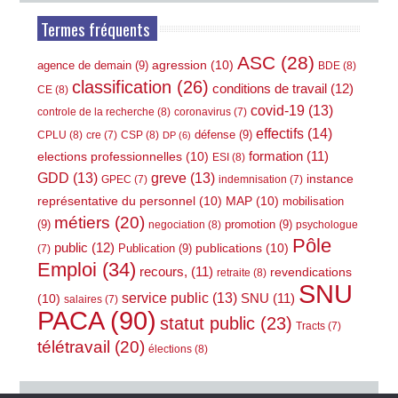
Termes fréquents
ASC
(28)
agression
(10)
agence de demain
(9)
BDE
(8)
classification
(26)
conditions de travail
(12)
CE
(8)
covid-19
(13)
controle de la recherche
(8)
coronavirus
(7)
effectifs
(14)
défense
(9)
CPLU
(8)
CSP
(8)
cre
(7)
DP
(6)
elections professionnelles
(10)
formation
(11)
ESI
(8)
GDD
(13)
greve
(13)
instance
GPEC
(7)
indemnisation
(7)
représentative du personnel
(10)
MAP
(10)
mobilisation
métiers
(20)
(9)
promotion
(9)
negociation
(8)
psychologue
Pôle
public
(12)
publications
(10)
Publication
(9)
(7)
Emploi
(34)
recours,
(11)
revendications
retraite
(8)
SNU
service public
(13)
(10)
SNU
(11)
salaires
(7)
PACA
(90)
statut public
(23)
Tracts
(7)
télétravail
(20)
élections
(8)