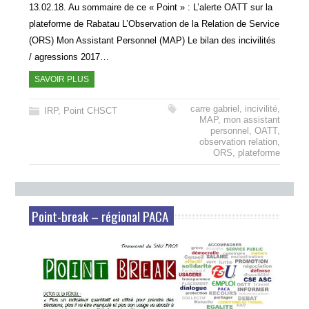
13.02.18. Au sommaire de ce « Point » : L’alerte OATT sur la
plateforme de Rabatau L’Observation de la Relation de Service
(ORS) Mon Assistant Personnel (MAP) Le bilan des incivilités
/ agressions 2017…
SAVOIR PLUS
carre gabriel
,
incivilité
,
IRP
,
Point CHSCT
MAP
,
mon assistant
personnel
,
OATT
,
observation relation
,
ORS
,
plateforme
Point-break – régional PACA