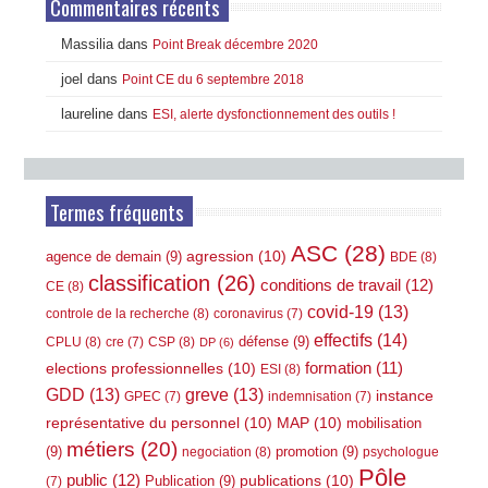
Commentaires récents
Massilia
dans
Point Break décembre 2020
joel
dans
Point CE du 6 septembre 2018
laureline
dans
ESI, alerte dysfonctionnement des outils !
Termes fréquents
ASC
(28)
agression
(10)
agence de demain
(9)
BDE
(8)
classification
(26)
conditions de travail
(12)
CE
(8)
covid-19
(13)
controle de la recherche
(8)
coronavirus
(7)
effectifs
(14)
défense
(9)
CPLU
(8)
CSP
(8)
cre
(7)
DP
(6)
elections professionnelles
(10)
formation
(11)
ESI
(8)
GDD
(13)
greve
(13)
instance
GPEC
(7)
indemnisation
(7)
représentative du personnel
(10)
MAP
(10)
mobilisation
métiers
(20)
(9)
promotion
(9)
negociation
(8)
psychologue
Pôle
public
(12)
publications
(10)
Publication
(9)
(7)