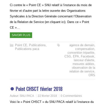
Ci contre le « Point CE » SNU relatif à l’instance du mois de
février et d’autre part la lettre ouverte des Organisations
Syndicales à la Direction Générale concernant l’Observation
de la Relation de Service (en cliquant ici). Dans ce « Point
CE »…
SAVOIR PLUS
Point CE
,
Publications
,
agence de demain
,
Publications paca
compensation
,
convention tripartite
,
CSG
,
EPA
,
Facebook
,
lanceur d'alerte
,
mesures aidées
,
observation de la
relation de service
,
ORS
Point CHSCT février 2018
Auteur:
SNU PACA
22 février 2018
0 Commentaires
Voici le « Point CHSCT » du SNU PACA relatif à l’instance du