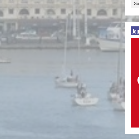
Arch
par
date
Jou