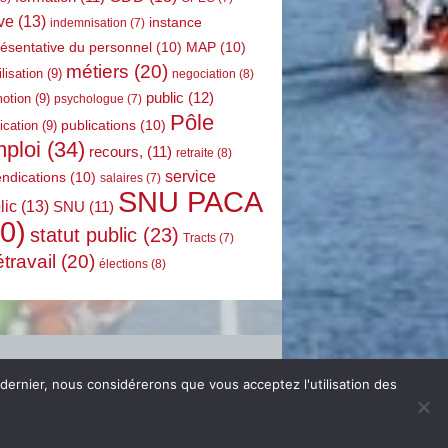
ve
(13)
instance
indemnisation
(7)
résentative du personnel
(10)
MAP
(10)
métiers
(20)
lisation
(9)
negociation
(8)
public
(12)
otion
(9)
psychologue
(7)
Pôle
publications
(10)
ication
(9)
ploi
(34)
recours,
(11)
retraite
(8)
service
endications
(10)
salaires
(7)
SNU PACA
lic
(13)
SNU
(11)
0)
statut public
(23)
Tracts
(7)
étravail
(20)
élections
(8)
 dernier, nous considérerons que vous acceptez l'utilisation des