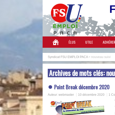
ÉLUS
UTILE
ADHÉRE
Syndicat FSU EMPLOI PACA
>
nouveau suivi
Archives de mots clés:
nou
Point Break décembre 2020
Auteur:
webmaster
10 décembre 2020
1 C