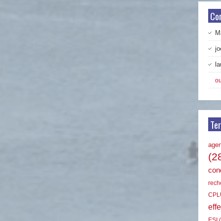
Co
Ma
jo
la
ou
Te
age
(2
cond
rech
CPL
effe
ESI
(