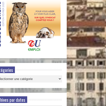
tégories
gories
hives par dates