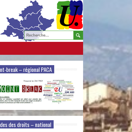
nt-break – régional PACA
des des droits – national