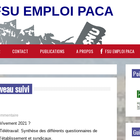
FSU EMPLOI PACA
R
CONTACT
PUBLICATIONS
A PROPOS
FSU EMPLOI PACA
Poi
veau suivi
ommentaire
Vivement 2021 ?
Gui
Télétravail: Synthèse des différents questionnaires de
l’établissement et syndicaux.