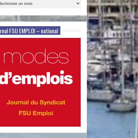
ives
s
rnal FSU EMPLOI – national