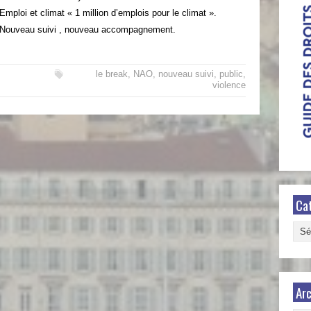
Emploi et climat « 1 million d’emplois pour le climat ».
Nouveau suivi , nouveau accompagnement.
le break
,
NAO
,
nouveau suivi
,
public
,
violence
Ca
Caté
Arc