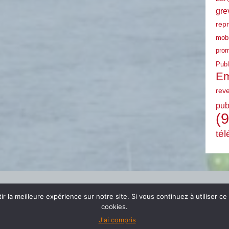
gre
rep
mobi
prom
Publ
Em
rev
pub
(9
tél
r la meilleure expérience sur notre site. Si vous continuez à utiliser ce
cookies.
J'ai compris
© 2024 FSU EMPLOI PACA |
mentions légales