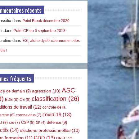
mmentaires récents
ssilia
dans
Point Break décembre 2020
el
dans
Point CE du 6 septembre 2018
ureline
dans
ESI, alerte dysfonctionnement des
tils !
rmes fréquents
ASC
agression
(10)
nce de demain
(9)
8)
classification
(26)
BDE
(8)
CE
(8)
itions de travail
(12)
controle de la
covid-19
(13)
erche
(8)
coronavirus
(7)
défense
(9)
U
(8)
CSP
(8)
cre
(7)
DP
(6)
ctifs
(14)
elections professionnelles
(10)
GDD
(13)
formation
(11)
8)
GPEC
(7)