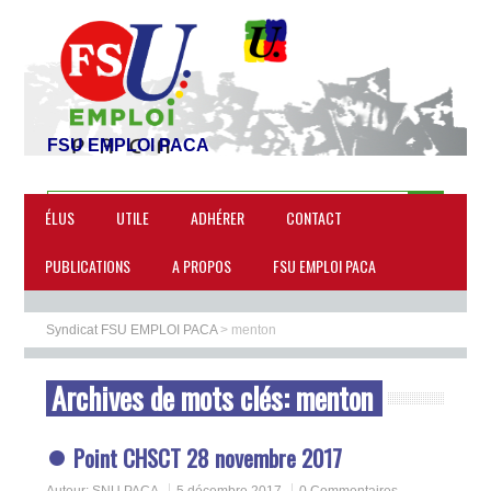
FSU EMPLOI PACA
ÉLUS
UTILE
ADHÉRER
CONTACT
PUBLICATIONS
A PROPOS
FSU EMPLOI PACA
Syndicat FSU EMPLOI PACA
>
menton
Archives de mots clés:
menton
Point CHSCT 28 novembre 2017