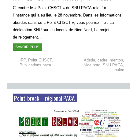
Auteur:
SNU PACA
5 décembre 2017
0 Commentaires
Ci-contre le « Point CHSCT » du SNU PACA relatif à
l’instance qui a eu lieu le 28 novembre. Dans les informations
abordés dans ce « Point CHSCT », vous pourrez lire : La
déclaration SNU sur les locaux de Nice Nord, Le projet
de relogement…
SAVOIR PLUS
IRP
,
Point CHSCT
,
Adeda
,
cadre
,
menton
,
Publications paca
Nice nord
,
SNU PACA
,
toulon
Point-break – régional PACA