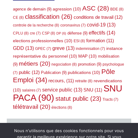
ASC
(28)
agression
(10)
agence de demain
(9)
BDE
(8)
classification
(26)
conditions de travail
(12)
CE
(8)
covid-19
(13)
controle de la recherche
(8)
coronavirus
(7)
effectifs
(14)
défense
(9)
CPLU
(8)
CSP
(8)
cre
(7)
DP
(6)
elections professionnelles
(10)
formation
(11)
ESI
(8)
GDD
(13)
greve
(13)
instance
GPEC
(7)
indemnisation
(7)
représentative du personnel
(10)
MAP
(10)
mobilisation
métiers
(20)
(9)
promotion
(9)
negociation
(8)
psychologue
Pôle
public
(12)
publications
(10)
Publication
(9)
(7)
Emploi
(34)
recours,
(11)
revendications
retraite
(8)
SNU
service public
(13)
(10)
SNU
(11)
salaires
(7)
PACA
(90)
statut public
(23)
Tracts
(7)
télétravail
(20)
élections
(8)
Nous n'utilisons que des cookies fonctionnels pour vous
garantir la meilleure expérience sur notre site. Si vous