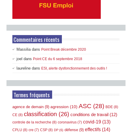
Commentaires récents
Massilia
dans
Point Break décembre 2020
joel
dans
Point CE du 6 septembre 2018
laureline
dans
ESI, alerte dysfonctionnement des outils !
Termes fréquents
ASC
(28)
agression
(10)
agence de demain
(9)
BDE
(8)
classification
(26)
conditions de travail
(12)
CE
(8)
covid-19
(13)
controle de la recherche
(8)
coronavirus
(7)
effectifs
(14)
défense
(9)
CPLU
(8)
CSP
(8)
cre
(7)
DP
(6)