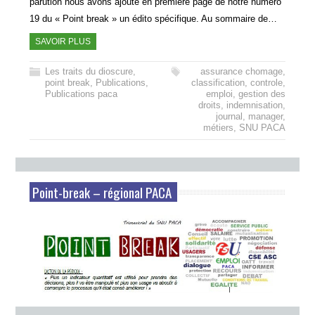
parution nous avons ajouté en première page de notre numéro
19 du « Point break » un édito spécifique. Au sommaire de…
SAVOIR PLUS
Les traits du dioscure
,
assurance chomage
,
point break
,
Publications
,
classification
,
controle
,
Publications paca
emploi
,
gestion des
droits
,
indemnisation
,
journal
,
manager
,
métiers
,
SNU PACA
Point-break – régional PACA