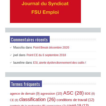
Commentaires récents
Massilia
dans
Point Break décembre 2020
joel
dans
Point CE du 6 septembre 2018
laureline
dans
ESI, alerte dysfonctionnement des outils !
Termes fréquents
ASC
(28)
agression
(10)
agence de demain
(9)
BDE
(8)
classification
(26)
conditions de travail
(12)
CE
(8)
covid-19
(13)
controle de la recherche
(8)
coronavirus
(7)