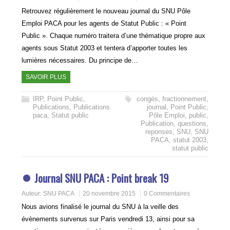
Retrouvez régulièrement le nouveau journal du SNU Pôle
Emploi PACA pour les agents de Statut Public : « Point
Public ». Chaque numéro traitera d’une thématique propre aux
agents sous Statut 2003 et tentera d’apporter toutes les
lumières nécessaires. Du principe de…
SAVOIR PLUS
IRP
,
Point Public
,
congés
,
fractionnement
,
Publications
,
Publications
journal
,
Point Public
,
paca
,
Statut public
Pôle Emploi
,
public
,
Publication
,
questions
,
reponses
,
SNU
,
SNU
PACA
,
statut 2003
,
statut public
Journal SNU PACA : Point break 19
Auteur:
SNU PACA
20 novembre 2015
0 Commentaires
Nous avions finalisé le journal du SNU à la veille des
évènements survenus sur Paris vendredi 13, ainsi pour sa