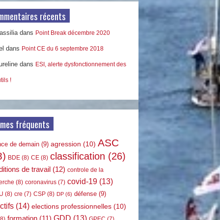
mmentaires récents
ssilia
dans
Point Break décembre 2020
el
dans
Point CE du 6 septembre 2018
ureline
dans
ESI, alerte dysfonctionnement des
tils !
rmes fréquents
ASC
agression
(10)
nce de demain
(9)
8)
classification
(26)
BDE
(8)
CE
(8)
itions de travail
(12)
controle de la
covid-19
(13)
erche
(8)
coronavirus
(7)
défense
(9)
U
(8)
CSP
(8)
cre
(7)
DP
(6)
ctifs
(14)
elections professionnelles
(10)
GDD
(13)
formation
(11)
8)
GPEC
(7)