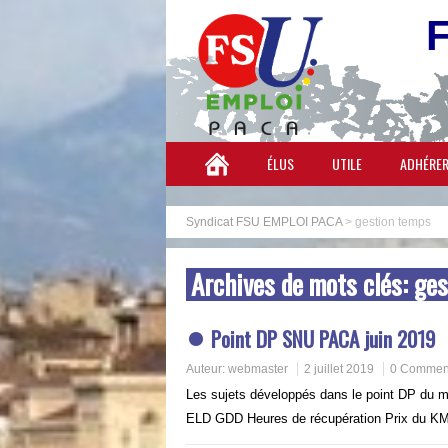
ÉLUS
UTILE
ADHÉRE
Syndicat FSU EMPLOI PACA
>
gestion temps
Archives de mots clés:
ges
Point DP SNU PACA juin 2019
Auteur:
webmaster
2 juillet 2019
0 Comment
Les sujets développés dans le point DP du 
ELD GDD Heures de récupération Prix du 