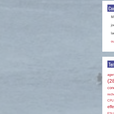
Co
Ma
jo
la
ou
Te
age
(2
cond
rech
CPL
effe
ESI
(