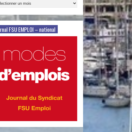
ives
s
rnal FSU EMPLOI – national