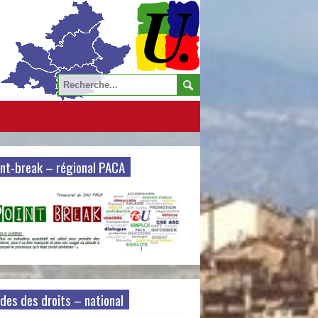
nt-break – régional PACA
des des droits – national