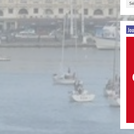
Arch
par
date
Jou