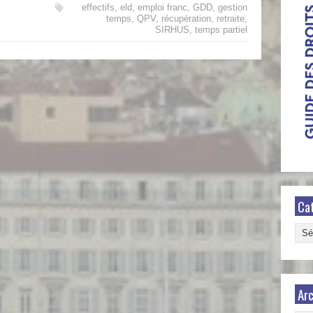
effectifs
,
eld
,
emploi franc
,
GDD
,
gestion
temps
,
QPV
,
récupération
,
retraite
,
SIRHUS
,
temps partiel
Ca
Caté
Arc