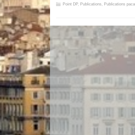
Point DP
,
Publications
,
Publications paca