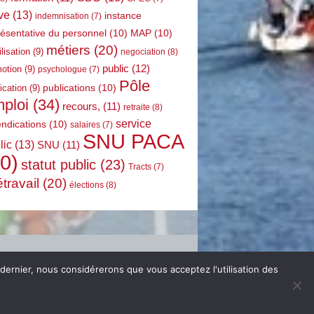
ve
(13)
instance
indemnisation
(7)
résentative du personnel
(10)
MAP
(10)
métiers
(20)
lisation
(9)
negociation
(8)
public
(12)
otion
(9)
psychologue
(7)
Pôle
publications
(10)
ication
(9)
ploi
(34)
recours,
(11)
retraite
(8)
service
endications
(10)
salaires
(7)
SNU PACA
lic
(13)
SNU
(11)
0)
statut public
(23)
Tracts
(7)
étravail
(20)
élections
(8)
 dernier, nous considérerons que vous acceptez l'utilisation des