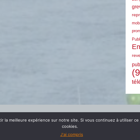
gre
rep
mobi
prom
Publ
Em
rev
pub
(9
tél
r la meilleure expérience sur notre site. Si vous continuez à utiliser ce
cookies.
J'ai compris
© 2024 FSU EMPLOI PACA |
mentions légales