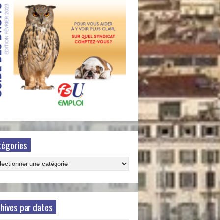
tégories
gories
hives par dates