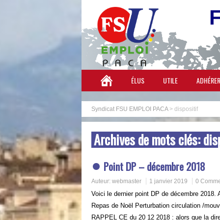
ÉLUS
UTILE
ADHÉRE
Syndicat FSU EMPLOI PACA
>
dispositif
Archives de mots clés:
dis
Point DP – décembre 2018
Auteur:
webmaster
1 janvier 2019
0 Comme
Voici le dernier point DP de décembre 2018. A
Repas de Noël Perturbation circulation /mou
RAPPEL CE du 20 12 2018 : alors que la dir