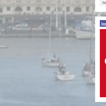
Arch
par
date
Jou