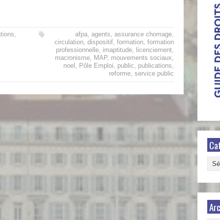
tions
,
afpa
,
agents
,
assurance chomage
,
circulation
,
dispositif
,
formation
,
formation
professionnelle
,
imaptitude
,
licenciement
,
macronisme
,
MAP
,
mouvements sociaux
,
noel
,
Pôle Emploi
,
public
,
publications
,
reforme
,
service public
Ca
Caté
Arc