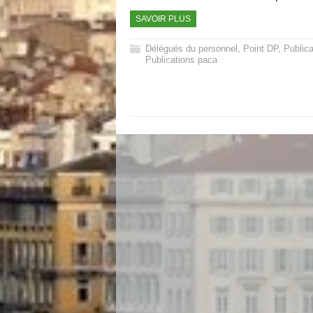
SAVOIR PLUS
Délégués du personnel
,
Point DP
,
Publica
Publications paca