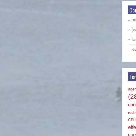
Co
Ma
jo
la
ou
Te
age
(2
cond
rech
CPL
effe
ESI
(