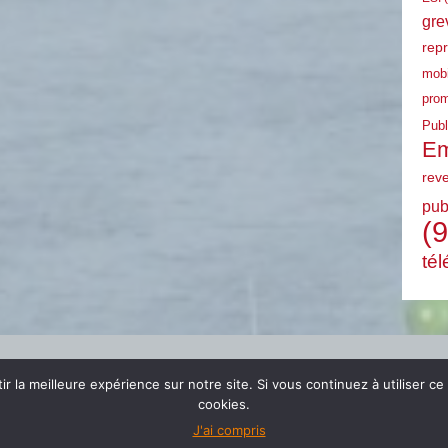
gre
rep
mobi
prom
Publ
Em
rev
pub
(9
tél
r la meilleure expérience sur notre site. Si vous continuez à utiliser ce
cookies.
J'ai compris
© 2024 FSU EMPLOI PACA |
mentions légales