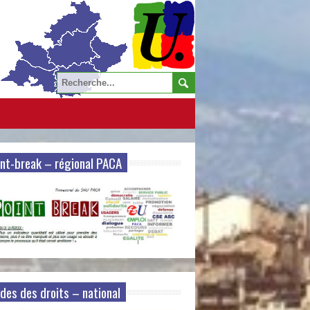
nt-break – régional PACA
des des droits – national