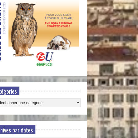
tégories
gories
hives par dates