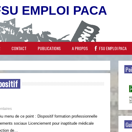
FSU EMPLOI PACA
R
CONTACT
PUBLICATIONS
A PROPOS
FSU EMPLOI PACA
Poi
positif
ntaires
u menu de ce point : Dispositif formation professionnelle
Gui
vements sociaux Licenciement pour inaptitude médicale
ection de…