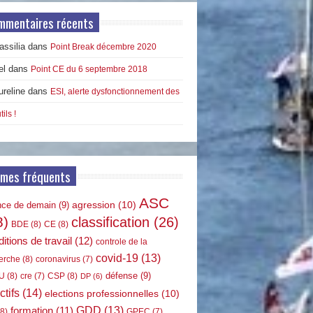
mmentaires récents
ssilia
dans
Point Break décembre 2020
el
dans
Point CE du 6 septembre 2018
ureline
dans
ESI, alerte dysfonctionnement des
tils !
rmes fréquents
ASC
agression
(10)
nce de demain
(9)
8)
classification
(26)
BDE
(8)
CE
(8)
itions de travail
(12)
controle de la
covid-19
(13)
erche
(8)
coronavirus
(7)
défense
(9)
U
(8)
CSP
(8)
cre
(7)
DP
(6)
ctifs
(14)
elections professionnelles
(10)
GDD
(13)
formation
(11)
8)
GPEC
(7)