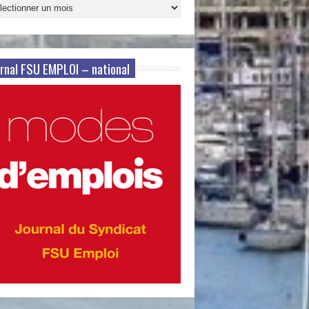
ives
s
rnal FSU EMPLOI – national