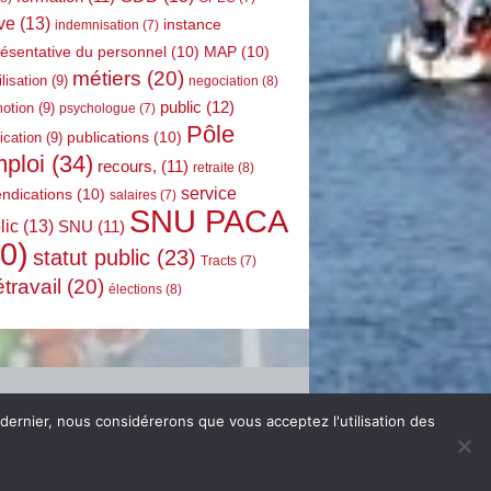
ve
(13)
instance
indemnisation
(7)
résentative du personnel
(10)
MAP
(10)
métiers
(20)
lisation
(9)
negociation
(8)
public
(12)
otion
(9)
psychologue
(7)
Pôle
publications
(10)
ication
(9)
ploi
(34)
recours,
(11)
retraite
(8)
service
endications
(10)
salaires
(7)
SNU PACA
lic
(13)
SNU
(11)
0)
statut public
(23)
Tracts
(7)
étravail
(20)
élections
(8)
 dernier, nous considérerons que vous acceptez l'utilisation des