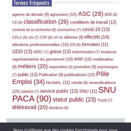
Termes fréquents
ASC
(28)
agression
(10)
agence de demain
(9)
BDE
(8)
classification
(26)
conditions de travail
(12)
CE
(8)
covid-19
(13)
controle de la recherche
(8)
coronavirus
(7)
effectifs
(14)
défense
(9)
CPLU
(8)
CSP
(8)
cre
(7)
DP
(6)
elections professionnelles
(10)
formation
(11)
ESI
(8)
GDD
(13)
greve
(13)
instance
GPEC
(7)
indemnisation
(7)
représentative du personnel
(10)
MAP
(10)
mobilisation
métiers
(20)
(9)
promotion
(9)
negociation
(8)
psychologue
Pôle
public
(12)
publications
(10)
Publication
(9)
(7)
Emploi
(34)
recours,
(11)
revendications
retraite
(8)
SNU
service public
(13)
(10)
SNU
(11)
salaires
(7)
PACA
(90)
statut public
(23)
Tracts
(7)
télétravail
(20)
élections
(8)
Nous n'utilisons que des cookies fonctionnels pour vous