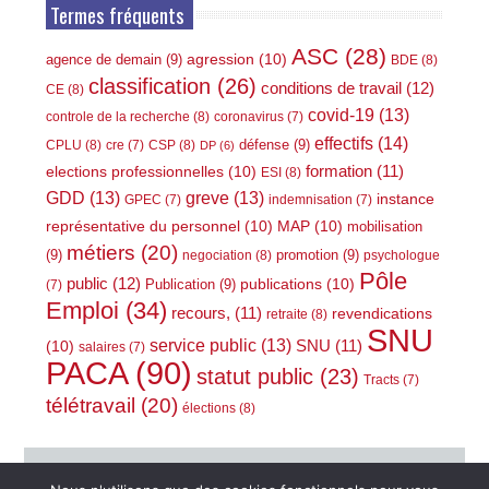
Termes fréquents
ASC
(28)
agression
(10)
agence de demain
(9)
BDE
(8)
classification
(26)
conditions de travail
(12)
CE
(8)
covid-19
(13)
controle de la recherche
(8)
coronavirus
(7)
effectifs
(14)
défense
(9)
CPLU
(8)
CSP
(8)
cre
(7)
DP
(6)
elections professionnelles
(10)
formation
(11)
ESI
(8)
GDD
(13)
greve
(13)
instance
GPEC
(7)
indemnisation
(7)
représentative du personnel
(10)
MAP
(10)
mobilisation
métiers
(20)
(9)
promotion
(9)
negociation
(8)
psychologue
Pôle
public
(12)
publications
(10)
Publication
(9)
(7)
Emploi
(34)
recours,
(11)
revendications
retraite
(8)
SNU
service public
(13)
(10)
SNU
(11)
salaires
(7)
PACA
(90)
statut public
(23)
Tracts
(7)
télétravail
(20)
élections
(8)