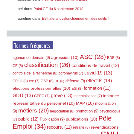
joel
dans
Point CE du 6 septembre 2018
laureline
dans
ESI, alerte dysfonctionnement des outils !
Termes fréquents
ASC
(28)
agression
(10)
agence de demain
(9)
BDE
(8)
classification
(26)
conditions de travail
(12)
CE
(8)
covid-19
(13)
controle de la recherche
(8)
coronavirus
(7)
effectifs
(14)
défense
(9)
CPLU
(8)
CSP
(8)
cre
(7)
DP
(6)
elections professionnelles
(10)
formation
(11)
ESI
(8)
GDD
(13)
greve
(13)
instance
GPEC
(7)
indemnisation
(7)
représentative du personnel
(10)
MAP
(10)
mobilisation
métiers
(20)
(9)
promotion
(9)
negociation
(8)
psychologue
Pôle
public
(12)
publications
(10)
Publication
(9)
(7)
Emploi
(34)
recours,
(11)
revendications
retraite
(8)