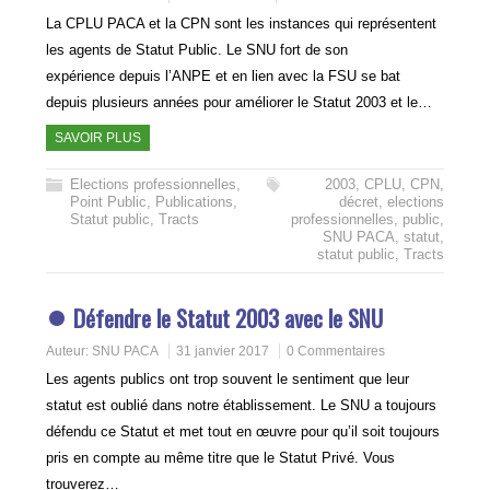
La CPLU PACA et la CPN sont les instances qui représentent
les agents de Statut Public. Le SNU fort de son
expérience depuis l’ANPE et en lien avec la FSU se bat
depuis plusieurs années pour améliorer le Statut 2003 et le…
SAVOIR PLUS
Elections professionnelles
,
2003
,
CPLU
,
CPN
,
Point Public
,
Publications
,
décret
,
elections
Statut public
,
Tracts
professionnelles
,
public
,
SNU PACA
,
statut
,
statut public
,
Tracts
Défendre le Statut 2003 avec le SNU
Auteur:
SNU PACA
31 janvier 2017
0 Commentaires
Les agents publics ont trop souvent le sentiment que leur
statut est oublié dans notre établissement. Le SNU a toujours
défendu ce Statut et met tout en œuvre pour qu’il soit toujours
pris en compte au même titre que le Statut Privé. Vous
trouverez…