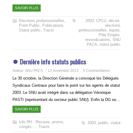
SAVOIR PLUS
Elections professionnelles
,
2003
,
CPLU
,
décret
,
Point Public
,
Publications
,
elections
Statut public
,
Tracts
professionnelles
,
équité
,
Pôle Emploi
,
revendications
,
SNU
PACA
,
statut public
Dernière info statuts publics
Auteur:
SNU PACA
13 novembre 2013
0 Commentaires
Le 30 octobre, la Direction Générale a convoqué les Délégués
Syndicaux Centraux pour faire le point sur les agents de statut
2003. Le SNU avait intégré dans sa délégation Véronique
PASTI (représentant du secteur public SNU). Enfin la DG se…
SAVOIR PLUS
Info RH : Recours, promo,
2003
,
public
,
statut
congés....
,
Tracts