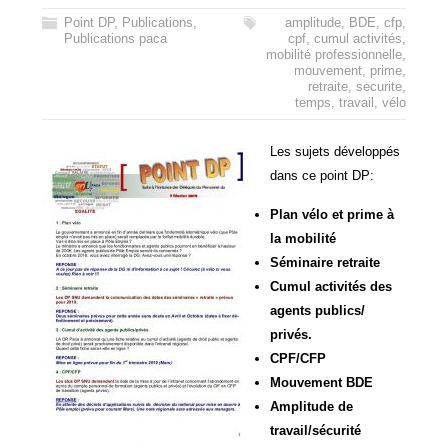
Point DP
,
Publications
,
amplitude
,
BDE
,
cfp
,
Publications paca
cpf
,
cumul activités
,
mobilité professionnelle
,
mouvement
,
prime
,
retraite
,
securite
,
temps
,
travail
,
vélo
Les sujets développés
dans ce point DP:
Plan vélo et prime à
la mobilité
Séminaire retraite
Cumul activités des
agents publics/
privés.
CPF/CFP
Mouvement BDE
Amplitude de
travail/sécurité