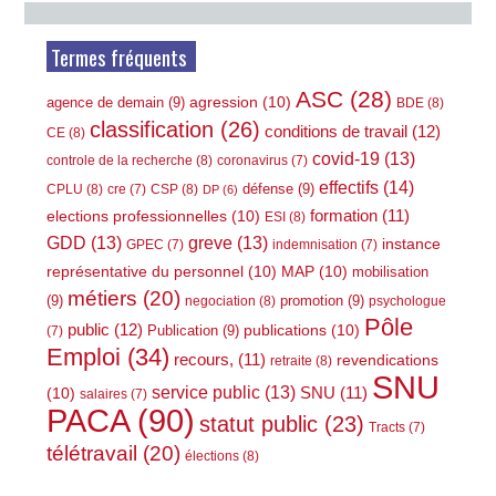
Termes fréquents
ASC
(28)
agression
(10)
agence de demain
(9)
BDE
(8)
classification
(26)
conditions de travail
(12)
CE
(8)
covid-19
(13)
controle de la recherche
(8)
coronavirus
(7)
effectifs
(14)
défense
(9)
CPLU
(8)
CSP
(8)
cre
(7)
DP
(6)
elections professionnelles
(10)
formation
(11)
ESI
(8)
GDD
(13)
greve
(13)
instance
GPEC
(7)
indemnisation
(7)
représentative du personnel
(10)
MAP
(10)
mobilisation
métiers
(20)
(9)
promotion
(9)
negociation
(8)
psychologue
Pôle
public
(12)
publications
(10)
Publication
(9)
(7)
Emploi
(34)
recours,
(11)
revendications
retraite
(8)
SNU
service public
(13)
(10)
SNU
(11)
salaires
(7)
PACA
(90)
statut public
(23)
Tracts
(7)
télétravail
(20)
élections
(8)