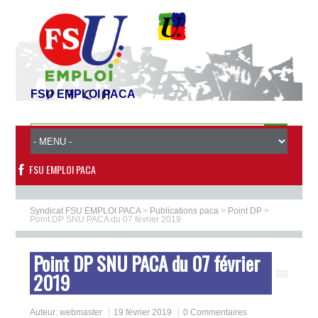
FSU EMPLOI PACA
FSU EMPLOI PACA
Syndicat FSU EMPLOI PACA
>
Publications paca
>
Point DP
>
Point DP SNU PACA du 07 février 2019
Point DP SNU PACA du 07 février
2019
Auteur:
webmaster
19 février 2019
0 Commentaires