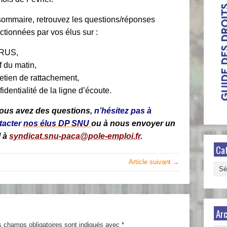
ommaire, retrouvez les questions/réponses
ctionnées par vos élus sur :
RUS,
f du matin,
etien de rattachement,
identialité de la ligne d’écoute.
vous avez des questions,
n’hésitez pas à
tacter
nos élus DP SNU
ou à nous envoyer un
 à
syndicat.snu-paca@pole-emploi.fr
.
Ca
Article suivant →
Caté
Arc
s champs obligatoires sont indiqués avec
*