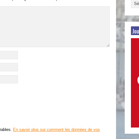
Arch
par
date
Jou
irables.
En savoir plus sur comment les données de vos