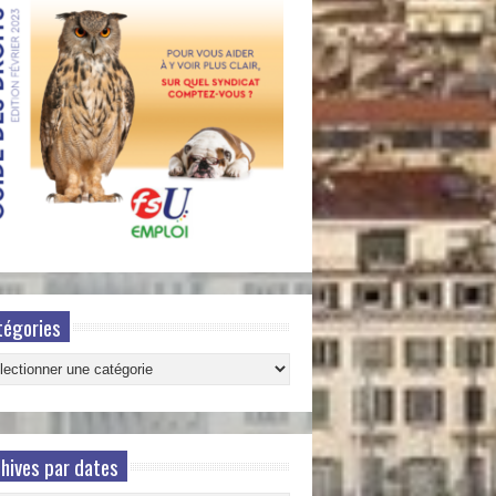
tégories
gories
hives par dates