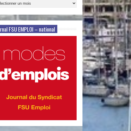
ives
s
rnal FSU EMPLOI – national