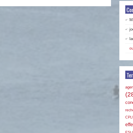
Co
Ma
jo
la
ou
Te
age
(2
cond
rech
CPL
effe
ESI
(