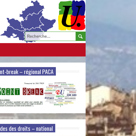
nt-break – régional PACA
des des droits – national