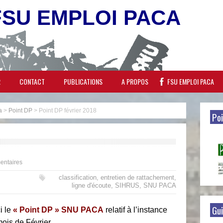
FSU EMPLOI PACA
R
CONTACT
PUBLICATIONS
A PROPOS
FSU EMPLOI PACA
a
>
Point DP
>
Point DP février 2018
Poi
ntaires
classification
,
entretien de rattachement
,
ligne d'écoute
,
SIHRUS
,
SNU PACA
Gui
i le
« Point DP » SNU PACA
relatif à l’instance
ois de Février.