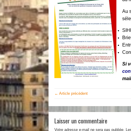
Au s
séle
SIH
Brie
Entr
Conf
Si 
con
mail
← Article précédent
Laisser un commentaire
Votre adresse e-mail ne sera pas publiée.
Le