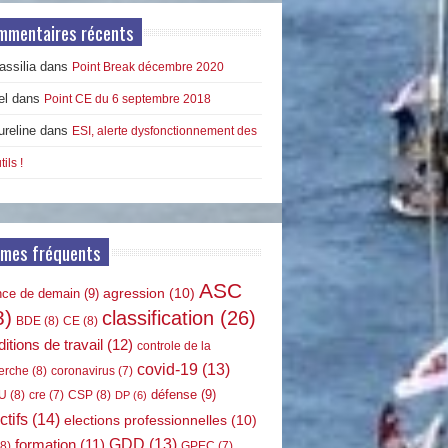
mmentaires récents
ssilia
dans
Point Break décembre 2020
el
dans
Point CE du 6 septembre 2018
ureline
dans
ESI, alerte dysfonctionnement des
tils !
rmes fréquents
ASC
agression
(10)
nce de demain
(9)
8)
classification
(26)
BDE
(8)
CE
(8)
itions de travail
(12)
controle de la
covid-19
(13)
erche
(8)
coronavirus
(7)
défense
(9)
U
(8)
CSP
(8)
cre
(7)
DP
(6)
ctifs
(14)
elections professionnelles
(10)
GDD
(13)
formation
(11)
8)
GPEC
(7)