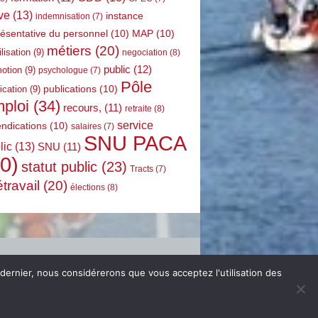
ve
(13)
instance
indemnisation
(7)
résentative du personnel
(10)
MAP
(10)
métiers
(20)
lisation
(9)
negociation
(8)
public
(12)
otion
(9)
psychologue
(7)
Pôle
publications
(10)
ication
(9)
ploi
(34)
recours,
(11)
retraite
(8)
service
endications
(10)
salaires
(7)
SNU PACA
lic
(13)
SNU
(11)
0)
statut public
(23)
Tracts
(7)
étravail
(20)
élections
(8)
 dernier, nous considérerons que vous acceptez l'utilisation des