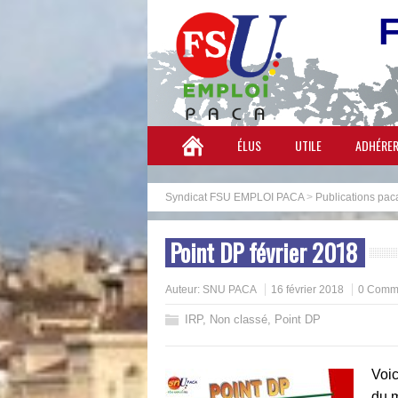
ÉLUS
UTILE
ADHÉRE
Syndicat FSU EMPLOI PACA
>
Publications pac
Point DP février 2018
Auteur:
SNU PACA
16 février 2018
0 Comme
IRP
,
Non classé
,
Point DP
Voic
du m