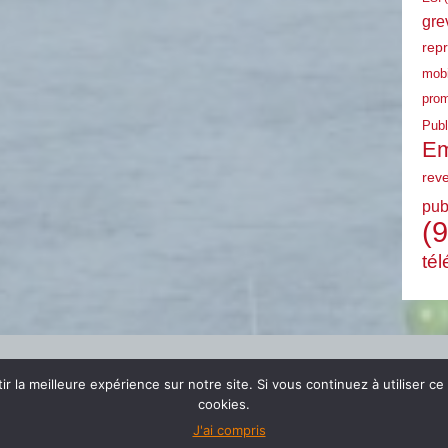
gre
rep
mobi
prom
Publ
Em
rev
pub
(9
tél
r la meilleure expérience sur notre site. Si vous continuez à utiliser ce
cookies.
J'ai compris
© 2024 FSU EMPLOI PACA |
mentions légales