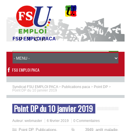
FSU EMPLOI PACA
FSU EMPLOI PACA
Syndicat FSU EMPLOI PACA
>
Publications paca
>
Point DP
>
Point DP du 10 janvier 2019
Point DP du 10 janvier 2019
Auteur:
webmaster
6 février 2019
0 Commentaires
Point DP
,
Publications
,
3949
,
arrêt maladie
,