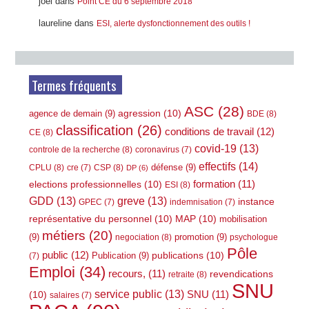
joel
dans
Point CE du 6 septembre 2018
laureline
dans
ESI, alerte dysfonctionnement des outils !
Termes fréquents
ASC
(28)
agression
(10)
agence de demain
(9)
BDE
(8)
classification
(26)
conditions de travail
(12)
CE
(8)
covid-19
(13)
controle de la recherche
(8)
coronavirus
(7)
effectifs
(14)
défense
(9)
CPLU
(8)
CSP
(8)
cre
(7)
DP
(6)
elections professionnelles
(10)
formation
(11)
ESI
(8)
GDD
(13)
greve
(13)
instance
GPEC
(7)
indemnisation
(7)
représentative du personnel
(10)
MAP
(10)
mobilisation
métiers
(20)
(9)
promotion
(9)
negociation
(8)
psychologue
Pôle
public
(12)
publications
(10)
Publication
(9)
(7)
Emploi
(34)
recours,
(11)
revendications
retraite
(8)
SNU
service public
(13)
(10)
SNU
(11)
salaires
(7)