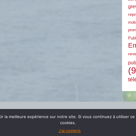
gre
rep
mobi
prom
Publ
Em
rev
pub
(9
tél
r la meilleure expérience sur notre site. Si vous continuez à utiliser ce
cookies.
J'ai compris
© 2024 FSU EMPLOI PACA |
mentions légales