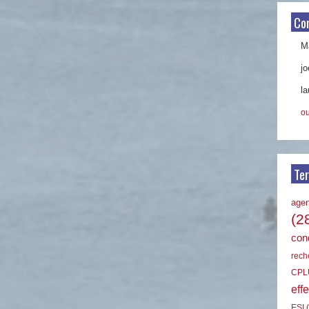
Co
Ma
jo
la
ou
Te
age
(2
cond
rech
CPL
effe
ESI
(