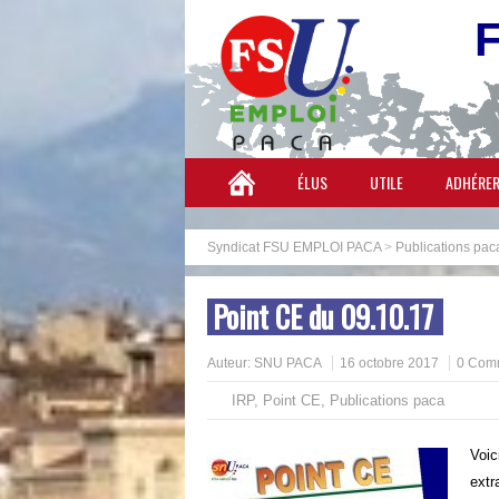
ÉLUS
UTILE
ADHÉRE
Syndicat FSU EMPLOI PACA
>
Publications pac
Point CE du 09.10.17
Auteur:
SNU PACA
16 octobre 2017
0 Com
IRP
,
Point CE
,
Publications paca
Voic
extr