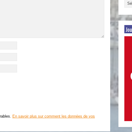
Arch
par
date
Jou
irables.
En savoir plus sur comment les données de vos