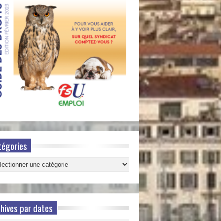
tégories
gories
hives par dates