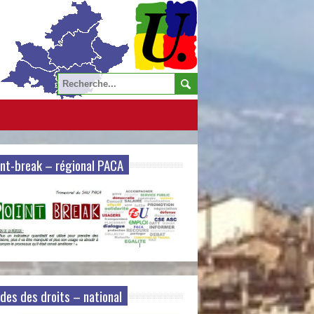
nt-break – régional PACA
des des droits – national