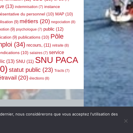
ve
(13)
instance
indemnisation
(7)
résentative du personnel
(10)
MAP
(10)
métiers
(20)
lisation
(9)
negociation
(8)
public
(12)
otion
(9)
psychologue
(7)
Pôle
publications
(10)
ication
(9)
ploi
(34)
recours,
(11)
retraite
(8)
service
endications
(10)
salaires
(7)
SNU PACA
lic
(13)
SNU
(11)
0)
statut public
(23)
Tracts
(7)
étravail
(20)
élections
(8)
 dernier, nous considérerons que vous acceptez l'utilisation des