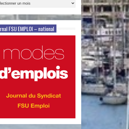
ives
s
rnal FSU EMPLOI – national