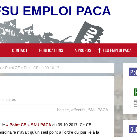
FSU EMPLOI PACA
R
CONTACT
PUBLICATIONS
A PROPOS
FSU EMPLOI PACA
a
>
Point CE
>
Point CE du 09.10.17
Poi
mentaires
baisse
,
effectifs
,
SNU PACA
i le
« Point CE » SNU PACA
du 09.10.2017. Ce CE
Gui
aordinaire n’avait qu’un seul point à l’ordre du jour lié à la