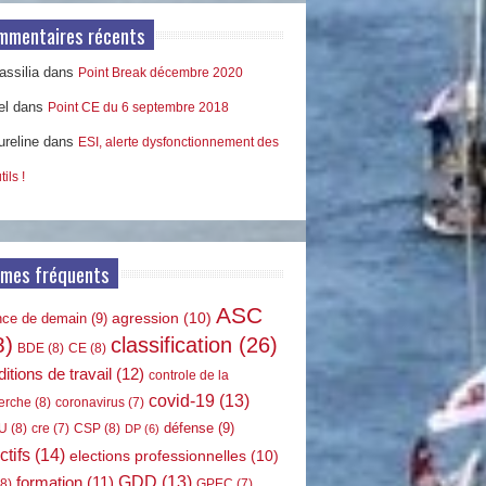
mmentaires récents
ssilia
dans
Point Break décembre 2020
el
dans
Point CE du 6 septembre 2018
ureline
dans
ESI, alerte dysfonctionnement des
tils !
rmes fréquents
ASC
agression
(10)
nce de demain
(9)
8)
classification
(26)
BDE
(8)
CE
(8)
itions de travail
(12)
controle de la
covid-19
(13)
erche
(8)
coronavirus
(7)
défense
(9)
U
(8)
CSP
(8)
cre
(7)
DP
(6)
ctifs
(14)
elections professionnelles
(10)
GDD
(13)
formation
(11)
8)
GPEC
(7)