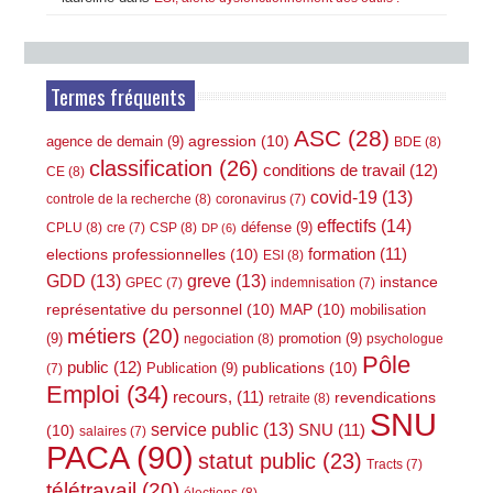
Termes fréquents
ASC
(28)
agression
(10)
agence de demain
(9)
BDE
(8)
classification
(26)
conditions de travail
(12)
CE
(8)
covid-19
(13)
controle de la recherche
(8)
coronavirus
(7)
effectifs
(14)
défense
(9)
CPLU
(8)
CSP
(8)
cre
(7)
DP
(6)
elections professionnelles
(10)
formation
(11)
ESI
(8)
GDD
(13)
greve
(13)
instance
GPEC
(7)
indemnisation
(7)
représentative du personnel
(10)
MAP
(10)
mobilisation
métiers
(20)
(9)
promotion
(9)
negociation
(8)
psychologue
Pôle
public
(12)
publications
(10)
Publication
(9)
(7)
Emploi
(34)
recours,
(11)
revendications
retraite
(8)
SNU
service public
(13)
(10)
SNU
(11)
salaires
(7)
PACA
(90)
statut public
(23)
Tracts
(7)
télétravail
(20)
élections
(8)