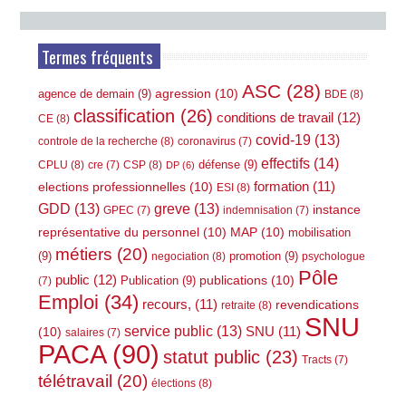
Termes fréquents
ASC
(28)
agression
(10)
agence de demain
(9)
BDE
(8)
classification
(26)
conditions de travail
(12)
CE
(8)
covid-19
(13)
controle de la recherche
(8)
coronavirus
(7)
effectifs
(14)
défense
(9)
CPLU
(8)
CSP
(8)
cre
(7)
DP
(6)
elections professionnelles
(10)
formation
(11)
ESI
(8)
GDD
(13)
greve
(13)
instance
GPEC
(7)
indemnisation
(7)
représentative du personnel
(10)
MAP
(10)
mobilisation
métiers
(20)
(9)
promotion
(9)
negociation
(8)
psychologue
Pôle
public
(12)
publications
(10)
Publication
(9)
(7)
Emploi
(34)
recours,
(11)
revendications
retraite
(8)
SNU
service public
(13)
(10)
SNU
(11)
salaires
(7)
PACA
(90)
statut public
(23)
Tracts
(7)
télétravail
(20)
élections
(8)