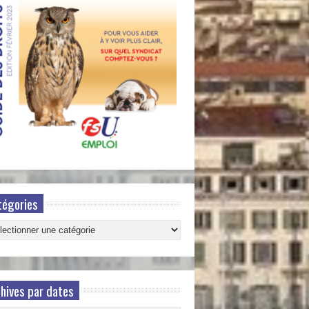
tégories
gories
hives par dates