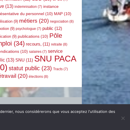
ve
(13)
instance
indemnisation
(7)
résentative du personnel
(10)
MAP
(10)
métiers
(20)
lisation
(9)
negociation
(8)
public
(12)
otion
(9)
psychologue
(7)
Pôle
publications
(10)
ication
(9)
ploi
(34)
recours,
(11)
retraite
(8)
service
endications
(10)
salaires
(7)
SNU PACA
lic
(13)
SNU
(11)
0)
statut public
(23)
Tracts
(7)
étravail
(20)
élections
(8)
 dernier, nous considérerons que vous acceptez l'utilisation des