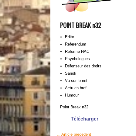
POINT BREAK n32
Edito
Referendum
Reforme NAC
Psychologues
Défenseur des droits
Sanofi
Vu sur le net
Actu en bref
Humour
Point Break n32
Télécharger
← Article précédent