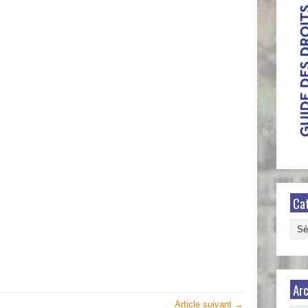
Ca
Caté
Arc
Article suivant →