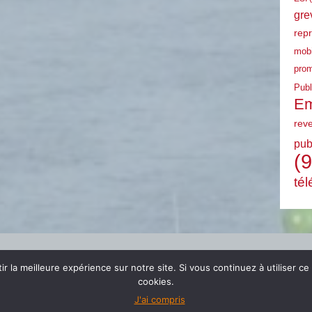
gre
rep
mobi
prom
Publ
Em
rev
pub
(9
tél
r la meilleure expérience sur notre site. Si vous continuez à utiliser ce
cookies.
J'ai compris
© 2024 FSU EMPLOI PACA |
mentions légales