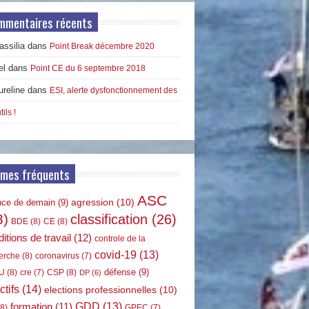
mmentaires récents
ssilia
dans
Point Break décembre 2020
el
dans
Point CE du 6 septembre 2018
ureline
dans
ESI, alerte dysfonctionnement des
tils !
rmes fréquents
ASC
agression
(10)
nce de demain
(9)
8)
classification
(26)
BDE
(8)
CE
(8)
itions de travail
(12)
controle de la
covid-19
(13)
erche
(8)
coronavirus
(7)
défense
(9)
U
(8)
CSP
(8)
cre
(7)
DP
(6)
ctifs
(14)
elections professionnelles
(10)
GDD
(13)
formation
(11)
8)
GPEC
(7)