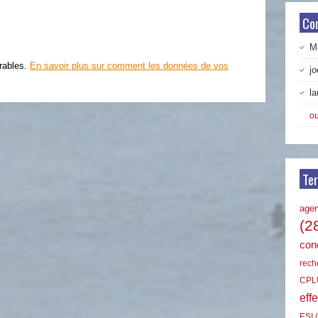
Co
Ma
irables.
En savoir plus sur comment les données de vos
jo
la
ou
Te
age
(2
cond
rech
CPL
effe
ESI
(