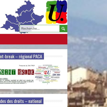
nt-break – régional PACA
des des droits – national