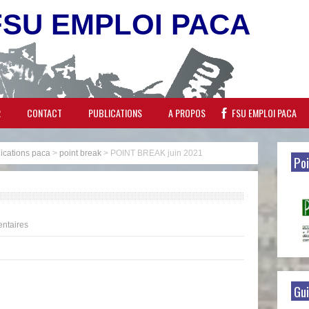
FSU EMPLOI PACA
R
CONTACT
PUBLICATIONS
A PROPOS
FSU EMPLOI PACA
ications paca
>
point break
>
POINT BREAK juin 2021
Poi
ntaires
Gui