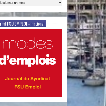
ives
s
rnal FSU EMPLOI – national