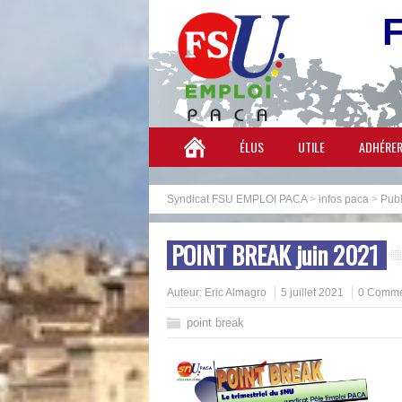
ÉLUS
UTILE
ADHÉRE
Syndicat FSU EMPLOI PACA
>
infos paca
>
Publ
POINT BREAK juin 2021
Auteur:
Eric Almagro
5 juillet 2021
0 Comme
point break