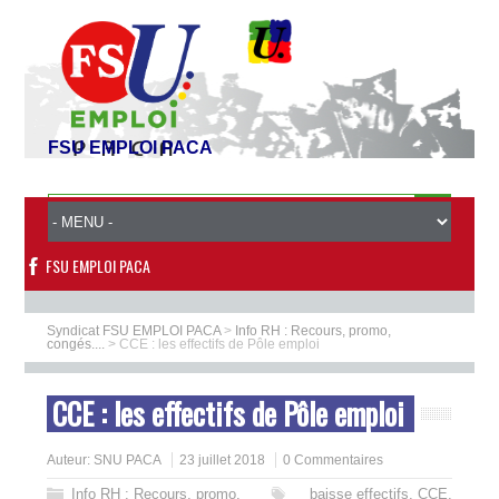
FSU EMPLOI PACA
FSU EMPLOI PACA
Syndicat FSU EMPLOI PACA
>
Info RH : Recours, promo,
congés....
>
CCE : les effectifs de Pôle emploi
CCE : les effectifs de Pôle emploi
Auteur:
SNU PACA
23 juillet 2018
0 Commentaires
Info RH : Recours, promo,
baisse effectifs
,
CCE
,